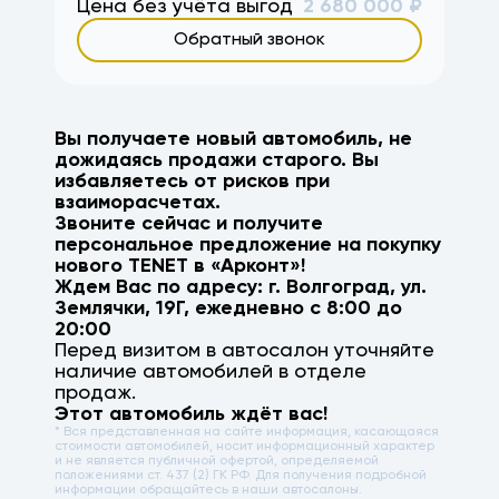
Цена без учёта выгод
2 680 000
₽
Обратный звонок
Вы получаете новый автомобиль, не
дожидаясь продажи старого. Вы
избавляетесь от рисков при
взаиморасчетах.
Звоните сейчас и получите
персональное предложение на покупку
нового
TENET
в «Арконт»!
Ждем Вас по адресу: г.
Волгоград
,
ул.
Землячки, 19Г
, ежедневно с 8:00 до
20:00
Перед визитом в автосалон уточняйте
наличие автомобилей в отделе
продаж.
Этот автомобиль ждёт вас!
* Вся представленная на сайте информация, касающаяся
стоимости автомобилей, носит информационный характер
и не является публичной офертой, определяемой
положениями ст. 437 (2) ГК РФ. Для получения подробной
информации обращайтесь в наши автосалоны.