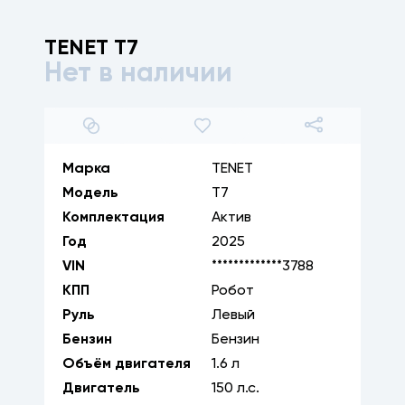
TENET
T7
Нет в наличии
1
/
12
Марка
TENET
Модель
T7
Комплектация
Актив
Год
2025
VIN
*************3788
КПП
Робот
Руль
Левый
Бензин
Бензин
Объём двигателя
1.6
л
Двигатель
150
л.с.