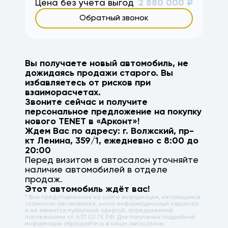
Цена без учёта выгод
2 880 000
₽
Обратный звонок
Вы получаете новый автомобиль, не
дожидаясь продажи старого. Вы
избавляетесь от рисков при
взаиморасчетах.
Звоните сейчас и получите
персональное предложение на покупку
нового
TENET
в «Арконт»!
Ждем Вас по адресу: г.
Волжский
,
пр-
кт Ленина, 359/1
, ежедневно с 8:00 до
20:00
Перед визитом в автосалон уточняйте
наличие автомобилей в отделе
продаж.
Этот автомобиль ждёт вас!
* Вся представленная на сайте информация, касающаяся
стоимости автомобилей, носит информационный характер
и не является публичной офертой, определяемой
положениями ст. 437 (2) ГК РФ. Для получения подробной
информации обращайтесь в наши автосалоны.