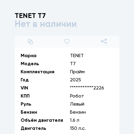
TENET
T7
Нет в наличии
1
/
8
Марка
TENET
Модель
T7
Комплектация
Прайм
Год
2025
VIN
*************2226
КПП
Робот
Руль
Левый
Бензин
Бензин
Объём двигателя
1.6
л
Двигатель
150
л.с.