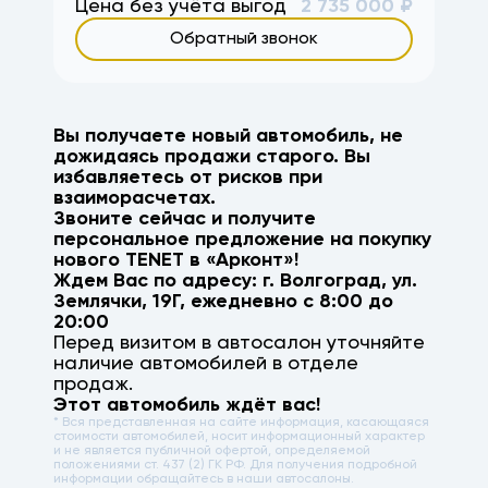
Цена без учёта выгод
2 735 000
₽
Обратный звонок
Вы получаете новый автомобиль, не
дожидаясь продажи старого. Вы
избавляетесь от рисков при
взаиморасчетах.
Звоните сейчас и получите
персональное предложение на покупку
нового
TENET
в «Арконт»!
Ждем Вас по адресу: г.
Волгоград
,
ул.
Землячки, 19Г
, ежедневно с 8:00 до
20:00
Перед визитом в автосалон уточняйте
наличие автомобилей в отделе
продаж.
Этот автомобиль ждёт вас!
* Вся представленная на сайте информация, касающаяся
стоимости автомобилей, носит информационный характер
и не является публичной офертой, определяемой
положениями ст. 437 (2) ГК РФ. Для получения подробной
информации обращайтесь в наши автосалоны.