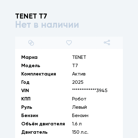
TENET
T7
Нет в наличии
1
/
7
Марка
TENET
Модель
T7
Комплектация
Актив
Год
2025
VIN
*************3945
КПП
Робот
Руль
Левый
Бензин
Бензин
Объём двигателя
1.6
л
Двигатель
150
л.с.