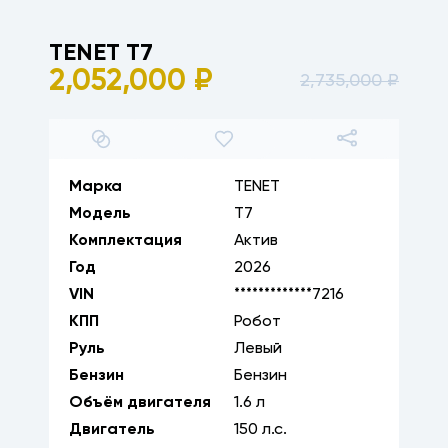
TENET
T7
2,052,000
₽
2,735,000
₽
1
/
14
Марка
TENET
Модель
T7
Комплектация
Актив
Год
2026
VIN
*************7216
КПП
Робот
Руль
Левый
Бензин
Бензин
Объём двигателя
1.6
л
Двигатель
150
л.с.