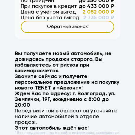
По Трейд-ин
до
250 000
₽
При покупке в кредит
до
433 000
₽
Цена с учётом выгод
2 052 000
₽
Цена без учёта выгод
2 735 000
₽
Обратный звонок
Вы получаете новый автомобиль, не
дожидаясь продажи старого. Вы
избавляетесь от рисков при
взаиморасчетах.
Звоните сейчас и получите
персональное предложение на покупку
нового
TENET
в «Арконт»!
Ждем Вас по адресу: г.
Волгоград
,
ул.
Землячки, 19Г
, ежедневно с 8:00 до
20:00
Перед визитом в автосалон уточняйте
наличие автомобилей в отделе
продаж.
Этот автомобиль ждёт вас!
* Вся представленная на сайте информация, касающаяся