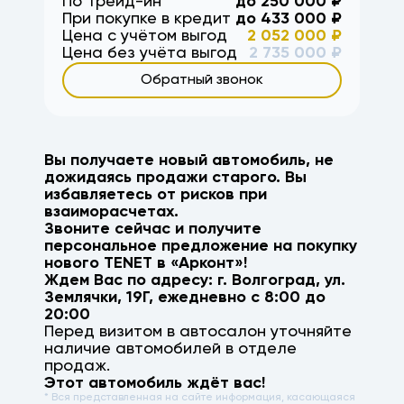
По Трейд-ин
до
250 000
₽
При покупке в кредит
до
433 000
₽
Цена с учётом выгод
2 052 000
₽
Цена без учёта выгод
2 735 000
₽
Обратный звонок
Вы получаете новый автомобиль, не
дожидаясь продажи старого. Вы
избавляетесь от рисков при
взаиморасчетах.
Звоните сейчас и получите
персональное предложение на покупку
нового
TENET
в «Арконт»!
Ждем Вас по адресу: г.
Волгоград
,
ул.
Землячки, 19Г
, ежедневно с 8:00 до
20:00
Перед визитом в автосалон уточняйте
наличие автомобилей в отделе
продаж.
Этот автомобиль ждёт вас!
* Вся представленная на сайте информация, касающаяся