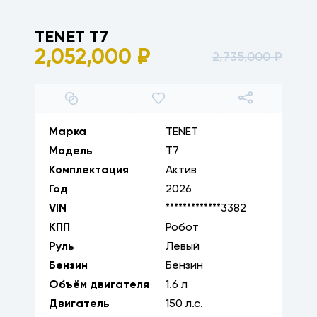
TENET
T7
2,052,000
₽
2,735,000
₽
1
/
14
Марка
TENET
Модель
T7
Комплектация
Актив
Год
2026
VIN
*************3382
КПП
Робот
Руль
Левый
Бензин
Бензин
Объём двигателя
1.6
л
Двигатель
150
л.с.