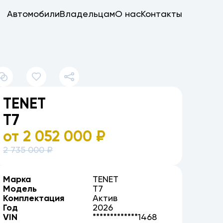
Автомобили
Владельцам
О нас
Контакты
TENET
T7
от
2 052 000
₽
2 735 000
₽
Марка
TENET
Модель
T7
Комплектация
Актив
Год
2026
VIN
*************1468