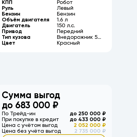
КПП
Робот
Руль
Левый
Бензин
Бензин
Объём двигателя
1.6
л
Двигатель
150
л.с.
Привод
Передний
Тип кузова
Внедорожник
5
Цвет
дв.
Красный
Сумма выгод
до
683 000
₽
По Трейд-ин
до
250 000
₽
При покупке в кредит
до
433 000
₽
Цена с учётом выгод
2 052 000
₽
Цена без учёта выгод
2 735 000
₽