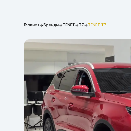
Главная
Бренды
TENET
T7
TENET T7