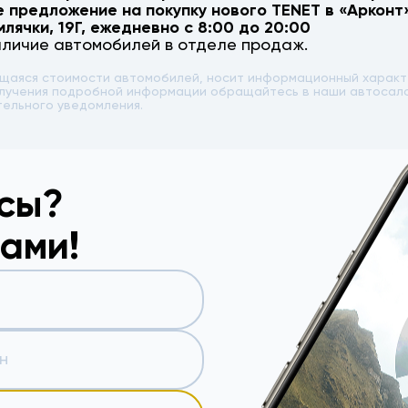
е предложение на покупку нового
TENET
в «Арконт»
млячки, 19Г
, ежедневно с 8:00 до 20:00
аличие автомобилей в отделе продаж.
ющаяся стоимости автомобилей, носит информационный характе
 получения подробной информации обращайтесь в наши автоса
тельного уведомления.
осы?
вами!