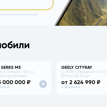
воих персональных данных.
мобили
 SERES
M5
GEELY
CITYRAY
24
Полный
487 л.с.
2025
Передний
147 л.
томат
Премиум
Робот
Спорт
5 000 000
₽
от
2 624 990
₽
 000
₽
3 254 990
₽