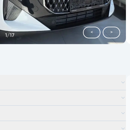
<
>
1
/
17