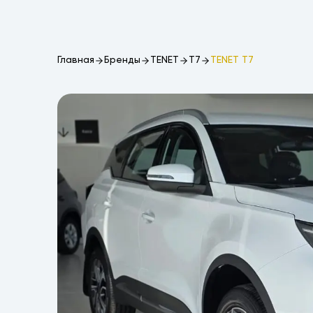
Главная
Бренды
TENET
T7
TENET T7