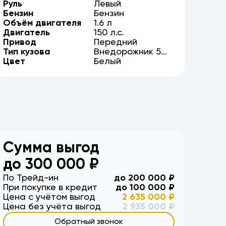
Руль
Левый
Бензин
Бензин
Объём двигателя
1.6
л
Двигатель
150
л.с.
Привод
Передний
Тип кузова
Внедорожник
5
Цвет
дв.
Белый
Сумма выгод
до
300 000
₽
По Трейд-ин
до
200 000
₽
При покупке в кредит
до
100 000
₽
Цена с учётом выгод
2 635 000
₽
Цена без учёта выгод
2 935 000
₽
Обратный звонок