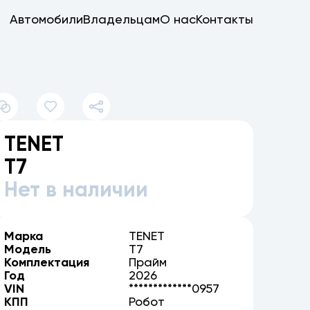
Автомобили
Владельцам
О нас
Контакты
TENET
T7
Нет в наличии
Марка
TENET
Модель
T7
Комплектация
Прайм
Год
2026
VIN
*************0957
КПП
Робот