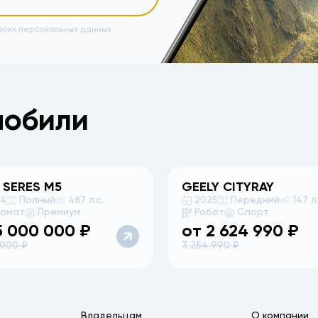
воих персональных данных.
мобили
 SERES
M5
GEELY
CITYRAY
24
Полный
487 л.с.
2025
Передний
147 л.
томат
Премиум
Робот
Спорт
5 000 000
₽
от
2 624 990
₽
 000
₽
3 254 990
₽
Владельцам
О компании