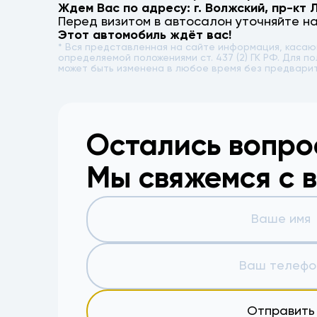
Ждем Вас по адресу: г.
Волжский
,
пр-кт 
Перед визитом в автосалон уточняйте н
Этот автомобиль ждёт вас!
* Вся представленная на сайте информация, каса
определяемой положениями ст. 437 (2) ГК РФ. Для
может быть изменена в любое время без предвари
Остались вопр
Мы свяжемся с 
Отправить