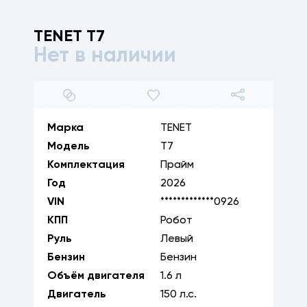
TENET
T7
Нет в наличии
1
/
17
Марка
TENET
Модель
T7
Комплектация
Прайм
Год
2026
VIN
*************0926
КПП
Робот
Руль
Левый
Бензин
Бензин
Объём двигателя
1.6
л
Двигатель
150
л.с.