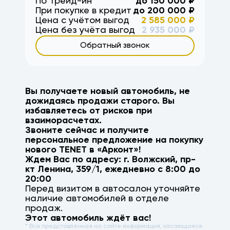
По Трейд-ин
до
150 000
₽
При покупке в кредит
до
200 000
₽
Цена с учётом выгод
2 585 000
₽
Цена без учёта выгод
2 935 000
₽
Обратный звонок
Вы получаете новый автомобиль, не
дожидаясь продажи старого. Вы
избавляетесь от рисков при
взаиморасчетах.
Звоните сейчас и получите
персональное предложение на покупку
нового
TENET
в «Арконт»!
Ждем Вас по адресу: г.
Волжский
,
пр-
кт Ленина, 359/1
, ежедневно с 8:00 до
20:00
Перед визитом в автосалон уточняйте
наличие автомобилей в отделе
продаж.
Этот автомобиль ждёт вас!
* Вся представленная на сайте информация, касающаяся