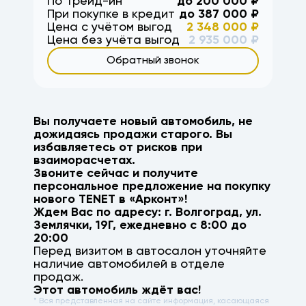
По Трейд-ин
до
200 000
₽
При покупке в кредит
до
387 000
₽
Цена с учётом выгод
2 348 000
₽
Цена без учёта выгод
2 935 000
₽
Обратный звонок
Вы получаете новый автомобиль, не
дожидаясь продажи старого. Вы
избавляетесь от рисков при
взаиморасчетах.
Звоните сейчас и получите
персональное предложение на покупку
нового
TENET
в «Арконт»!
Ждем Вас по адресу: г.
Волгоград
,
ул.
Землячки, 19Г
, ежедневно с 8:00 до
20:00
Перед визитом в автосалон уточняйте
наличие автомобилей в отделе
продаж.
Этот автомобиль ждёт вас!
* Вся представленная на сайте информация, касающаяся