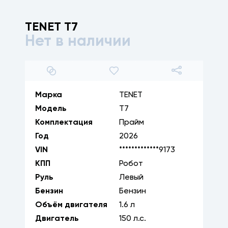
TENET
T7
Нет в наличии
1
/
9
Марка
TENET
Модель
T7
Комплектация
Прайм
Год
2026
VIN
*************9173
КПП
Робот
Руль
Левый
Бензин
Бензин
Объём двигателя
1.6
л
Двигатель
150
л.с.