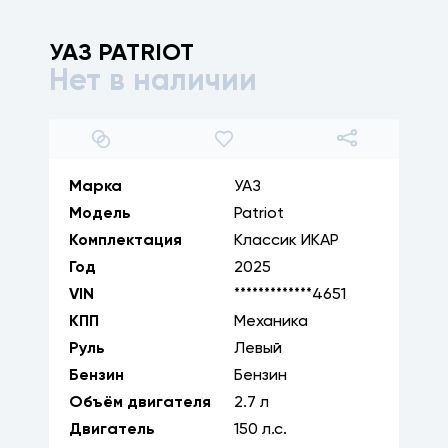
УАЗ
PATRIOT
Нет в наличии
1
/
15
Марка
УАЗ
Модель
Patriot
Комплектация
Классик ИКАР
Год
2025
VIN
*************4651
КПП
Механика
Руль
Левый
Бензин
Бензин
Объём двигателя
2.7
л
Двигатель
150
л.с.