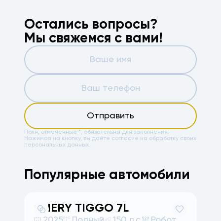
Остались вопросы?
Мы свяжемся с вами!
Отправить
Поля, отмеченные *, обязательны для заполнения.
Нажимая на кнопку, вы даёте
согласие на обработку своих
персональных данных.
Популярные автомобили
CHERY
TIGGO 7L
A
2025
Полный
150 л.с.
Робот