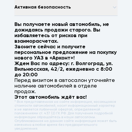
Активная безопасность
Вы получаете новый автомобиль, не
дожидаясь продажи старого. Вы
избавляетесь от рисков при
взаиморасчетах.
Звоните сейчас и получите
персональное предложение на покупку
нового
УАЗ
в «Арконт»!
Ждем Вас по адресу: г.
Волгоград
,
ул.
Вильнюсская, 42/2
, ежедневно с 8:00
до 20:00
Перед визитом в автосалон уточняйте
наличие автомобилей в отделе
продаж.
Этот автомобиль ждёт вас!
* Вся представленная на сайте информация, касающаяся
стоимости автомобилей, носит информационный характер
и не является публичной офертой, определяемой
положениями ст. 437 (2) ГК РФ. Для получения подробной
информации обращайтесь в наши автосалоны.
Опубликованная на данном сайте информация может быть
изменена в любое время без предварительного
уведомления.