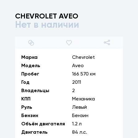
CHEVROLET
AVEO
Нет в наличии
1
/
8
Марка
Chevrolet
Модель
Aveo
Пробег
166 570 км
Год
2011
Владельцы
2
КПП
Механика
Руль
Левый
Бензин
Бензин
Объём двигателя
1.2
л
Двигатель
84
л.с.