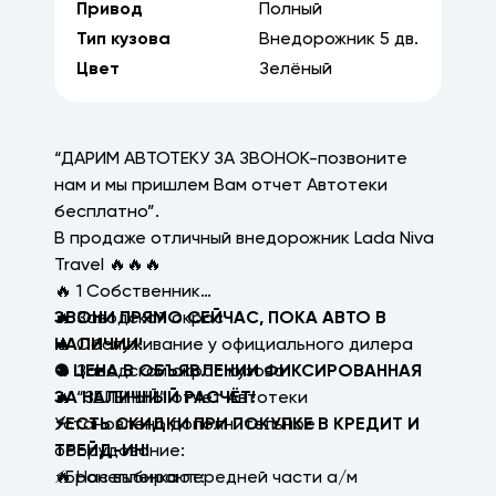
Привод
Полный
Тип кузова
Внедорожник
5
дв.
Цвет
Зелёный
“ДАРИМ АВТОТЕКУ ЗА ЗВОНОК-позвоните
нам и мы пришлем Вам отчет Автотеки
бесплатно”.
В продаже отличный внедорожник Lada Niva
Travel 🔥🔥🔥
🔥 1 Собственник
🔥 Заводской окрас
ЗВОНИ ПРЯМО СЕЙЧАС, ПОКА АВТО В
🔥 Обслуживание у официального дилера
НАЛИЧИИ!
🔥 Заводской окрас кузова
⛔ ЦЕНА В ОБЪЯВЛЕНИИ ФИКСИРОВАННАЯ
🔥 “ЗЕЛЕНЫЙ” отчет Автотеки
ЗА НАЛИЧНЫЙ РАСЧЁТ!
Установлено дополнительное
⚡ЕСТЬ СКИДКИ ПРИ ПОКУПКЕ В КРЕДИТ И
оборудование:
ТРЕЙД-ИН!
⚡Бронепленка передней части а/м
🔥 Нас выбирают: