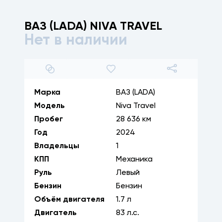
ВАЗ (LADA)
NIVA TRAVEL
Нет в наличии
1
/
30
Марка
ВАЗ (LADA)
Модель
Niva Travel
Пробег
28 636 км
Год
2024
Владельцы
1
КПП
Механика
Руль
Левый
Бензин
Бензин
Объём двигателя
1.7
л
Двигатель
83
л.с.