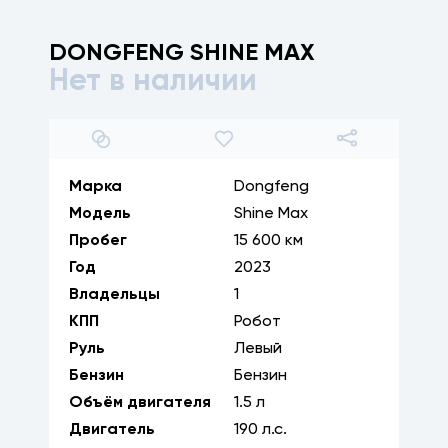
DONGFENG
SHINE MAX
Нет в наличии
1
/
27
Марка
Dongfeng
Модель
Shine Max
Пробег
15 600 км
Год
2023
Владельцы
1
КПП
Робот
Руль
Левый
Бензин
Бензин
Объём двигателя
1.5
л
Двигатель
190
л.с.