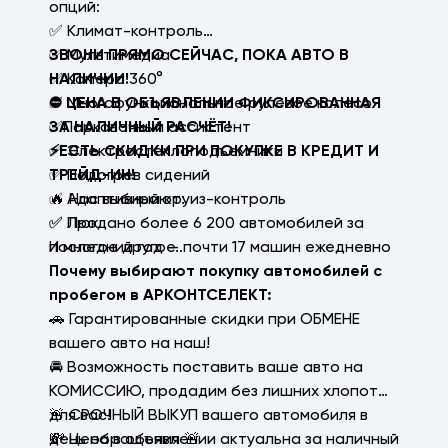
опций:
✅ Климат-контроль
✅ Мультимедиа
ЗВОНИ ПРЯМО СЕЙЧАС, ПОКА АВТО В
✅ Камера 360°
НАЛИЧИИ!
✅ Многофункциональное рулевое колесо
⛔ ЦЕНА В ОБЪЯВЛЕНИИ ФИКСИРОВАННАЯ
✅Парковочный ассистент
ЗА НАЛИЧНЫЙ РАСЧЁТ!
✅ Электростеклоподъемники
⚡ЕСТЬ СКИДКИ ПРИ ПОКУПКЕ В КРЕДИТ И
✅ Подогрев сидений
ТРЕЙД-ИН!
✅ Адаптивный круиз-контроль
🔥 Нас выбирают:
✅ Люк
✅ Продано более 6 200 автомобилей за
И многое другое..
последний год — почти 17 машин ежедневно
Почему выбирают покупку автомобилей с
пробегом в АРКОНТСЕЛЕКТ:
🚗 Гарантированные скидки при ОБМЕНЕ
вашего авто на наш!
🚘 Возможность поставить ваше авто на
КОМИССИЮ, продадим без лишних хлопот
для вас!
🚨 СРОЧНЫЙ ВЫКУП вашего автомобиля в
💸 Цена в объявлении актуальна за наличный
день обращения 🚨