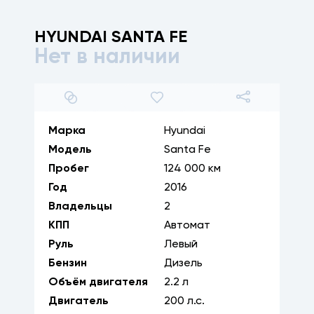
HYUNDAI
SANTA FE
Нет в наличии
1
/
27
Марка
Hyundai
Модель
Santa Fe
Пробег
124 000 км
Год
2016
Владельцы
2
КПП
Автомат
Руль
Левый
Бензин
Дизель
Объём двигателя
2.2
л
Двигатель
200
л.с.