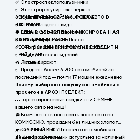
✅ Электростеклоподъёмники
✅ Электрорегулировка зеркал
✅ Мультимедиа на базе ANDROID
ЗВОНИ ПРЯМО СЕЙЧАС, ПОКА АВТО В
✅ Камера заднего вида
НАЛИЧИИ!
✅ Задние датчики парковки
⛔ ЦЕНА В ОБЪЯВЛЕНИИ ФИКСИРОВАННАЯ
✅ Обогрев рулевого колеса
ЗА НАЛИЧНЫЙ РАСЧЁТ!
✅ Обогрев заднего стекла и зеркал
⚡ЕСТЬ СКИДКИ ПРИ ПОКУПКЕ В КРЕДИТ И
✅ Подогрев всех сидений
ТРЕЙД-ИН!
✅ Литые диски
🔥 Нас выбирают:
✅ Продано более 6 200 автомобилей за
последний год — почти 17 машин ежедневно
Почему выбирают покупку автомобилей с
пробегом в АРКОНТСЕЛЕКТ:
🚗 Гарантированные скидки при ОБМЕНЕ
вашего авто на наш!
🚘 Возможность поставить ваше авто на
КОМИССИЮ, продадим без лишних хлопот
для вас!
🚨 СРОЧНЫЙ ВЫКУП вашего автомобиля в
💸 Цена в объявлении актуальна за наличный
день обращения 🚨