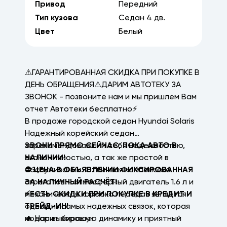
Привод
Передний
Тип кузова
Седан
4
дв.
Цвет
Белый
⚠ГАРАНТИРОВАННАЯ СКИДКА ПРИ ПОКУПКЕ В
ДЕНЬ ОБРАЩЕНИЯ⚠ДАРИМ АВТОТЕКУ ЗА
ЗВОНОК - позвоните нам и мы пришлем Вам
отчет Автотеки бесплатно⚡
В продаже городской седан Hyundai Solaris
Надежный корейский седан
зарекомендовавший себя надежностью,
ЗВОНИ ПРЯМО СЕЙЧАС, ПОКА АВТО В
экономичностью, а так же простой в
НАЛИЧИИ!
обслуживании. Отличная компоновка
⛔ ЦЕНА В ОБЪЯВЛЕНИИ ФИКСИРОВАННАЯ
агрегатов - атмосферный двигатель 1.6 л и
ЗА НАЛИЧНЫЙ РАСЧЁТ!
механическая коробка передач является
⚡ЕСТЬ СКИДКИ ПРИ ПОКУПКЕ В КРЕДИТ И
одной из самых надежных связок, которая
ТРЕЙД-ИН!
подарит хорошую динамику и приятный
🔥 Нас выбирают: