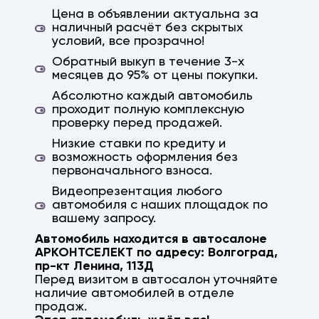
Краснодар, Ростов, Ростов-на-Дону,
Цена в объявлении актуальна за
Саратов, Астрахань, Михайловка, кача,
наличный расчёт без скрытых
ерзовка, элиста, калмыкия, камышин,
условий, все прозрачно!
дубовка, заказ авто, авто на заказ,
Обратный выкуп в течение 3-х
параллельный импорт, япония, корея, китай,
месяцев до 95% от цены покупки.
немецкие авто, гарантия, высокая оценка
Абсолютно каждый автомобиль
проходит полную комплексную
проверку перед продажей.
Низкие ставки по кредиту и
возможность оформления без
первоначального взноса.
Видеопрезентация любого
автомобиля с наших площадок по
вашему запросу.
Автомобиль находится в автосалоне
АРКОНТСЕЛЕКТ по адресу:
Волгоград
,
пр-кт Ленина, 113Д
Перед визитом в автосалон уточняйте
наличие автомобилей в отделе
продаж.