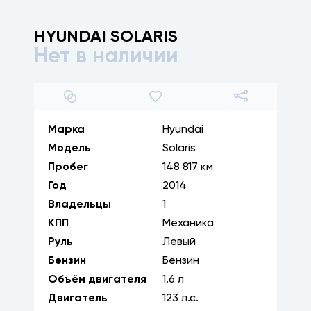
HYUNDAI
SOLARIS
Нет в наличии
1
/
25
Марка
Hyundai
Модель
Solaris
Пробег
148 817 км
Год
2014
Владельцы
1
КПП
Механика
Руль
Левый
Бензин
Бензин
Объём двигателя
1.6
л
Двигатель
123
л.с.