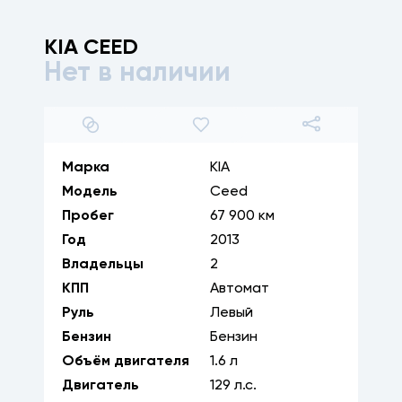
KIA
CEED
Нет в наличии
1
/
26
Марка
KIA
Модель
Ceed
Пробег
67 900 км
Год
2013
Владельцы
2
КПП
Автомат
Руль
Левый
Бензин
Бензин
Объём двигателя
1.6
л
Двигатель
129
л.с.