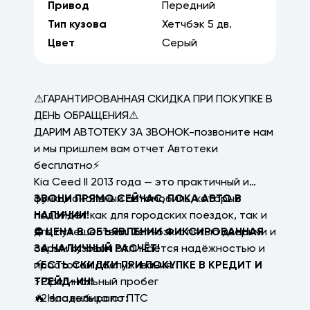
Привод
Передний
Тип кузова
Хетчбэк
5
дв.
Цвет
Серый
⚠ГАРАНТИРОВАННАЯ СКИДКА ПРИ ПОКУПКЕ В
ДЕНЬ ОБРАЩЕНИЯ⚠
ДАРИМ АВТОТЕКУ ЗА ЗВОНОК-позвоните нам
и мы пришлем вам отчет Автотеки
бесплатно⚡
Kia Ceed II 2013 года — это практичный и
функциональный автомобиль, который
ЗВОНИ ПРЯМО СЕЙЧАС, ПОКА АВТО В
подойдёт как для городских поездок, так и
НАЛИЧИИ!
для путешествий. Хетчбэк с пятью дверьми и
⛔ ЦЕНА В ОБЪЯВЛЕНИИ ФИКСИРОВАННАЯ
серым кузовом отличается надёжностью и
ЗА НАЛИЧНЫЙ РАСЧЁТ!
простотой обслуживания.
⚡ЕСТЬ СКИДКИ ПРИ ПОКУПКЕ В КРЕДИТ И
⚡Оригинальный пробег
ТРЕЙД-ИН!
⚡2 владельца по ПТС
🔥 Нас выбирают: