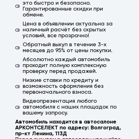
Краснодар, Ростов, Ростов-на-Дону,
это быстро и безопасно.
Гарантированные скидки при
Саратов, Астрахань, Михайловка, кача,
обмене.
ерзовка, элиста, калмыкия, камышин,
Цена в объявлении актуальна за
дубовка, заказ авто, авто на заказ,
наличный расчёт без скрытых
параллельный импорт, япония, корея, китай,
условий, все прозрачно!
немецкие авто, гарантия, высокая оценка
Обратный выкуп в течение 3-х
месяцев до 95% от цены покупки.
Абсолютно каждый автомобиль
проходит полную комплексную
проверку перед продажей.
Низкие ставки по кредиту и
возможность оформления без
первоначального взноса.
Видеопрезентация любого
автомобиля с наших площадок по
вашему запросу.
Автомобиль находится в автосалоне
АРКОНТСЕЛЕКТ по адресу:
Волгоград
,
пр-кт Ленина, 113Д