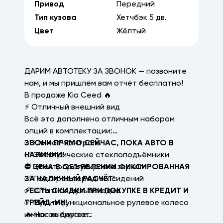
Привод
Передний
Тип кузова
Хетчбэк
5
дв.
Цвет
Жёлтый
ДАРИМ АВТОТЕКУ ЗА ЗВОНОК — позвоните
нам, и мы пришлём вам отчёт бесплатно!
В продаже Kia Ceed 🔥
⚡ Отличный внешний вид
Всё это дополнено отличным набором
опций в комплектации:
✅ Климат-контроль
ЗВОНИ ПРЯМО СЕЙЧАС, ПОКА АВТО В
✅ Электрические стеклоподъёмники
НАЛИЧИИ!
✅ Электрорегулировка зеркал
⛔ ЦЕНА В ОБЪЯВЛЕНИИ ФИКСИРОВАННАЯ
✅ Подогрев передних сидений
ЗА НАЛИЧНЫЙ РАСЧЁТ!
✅ Штатная мультимедиа
⚡ЕСТЬ СКИДКИ ПРИ ПОКУПКЕ В КРЕДИТ И
✅ Мультифункциональное рулевое колесо
ТРЕЙД-ИН!
и многое другое…
🔥 Нас выбирают: