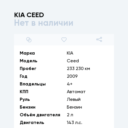
KIA
CEED
Нет в наличии
1
/
33
Марка
KIA
Модель
Ceed
Пробег
233 230 км
Год
2009
Владельцы
4+
КПП
Автомат
Руль
Левый
Бензин
Бензин
Объём двигателя
2
л
Двигатель
143
л.с.