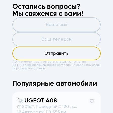
Остались вопросы?
Мы свяжемся с вами!
Отправить
Поля, отмеченные *, обязательны для заполнения.
Нажимая на кнопку, вы даёте
согласие на обработку своих
персональных данных.
Популярные автомобили
PEUGEOT
408
2016
Передний
120 л.с.
Автомат
118 555 км