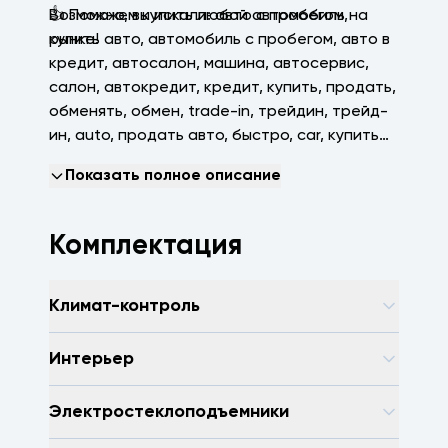
👍 Поможем купить любой автомобиль на
Возможно, вы искали: авто с пробегом,
рынке!
купить авто, автомобиль с пробегом, авто в
кредит, автосалон, машина, автосервис,
салон, автокредит, кредит, купить, продать,
обменять, обмен, trаdе-in, трейдин, трейд-
ин, аutо, продать авто, быстро, саr, купить
машину, зеленая автотека, арконтселект,
Показать полное описание
пробегсервис, селект, арконт, Волгоград,
Волжский, Краснодар
Комплектация
Климат-контроль
Интерьер
Электростеклоподъемники