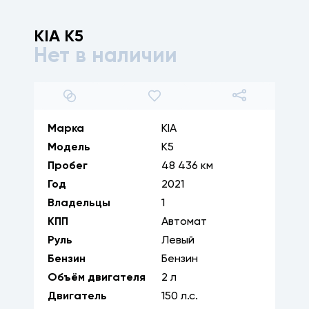
KIA
K5
Нет в наличии
1
/
37
Марка
KIA
Модель
K5
Пробег
48 436 км
Год
2021
Владельцы
1
КПП
Автомат
Руль
Левый
Бензин
Бензин
Объём двигателя
2
л
Двигатель
150
л.с.