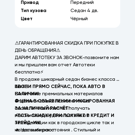
Привод
Передний
Тип кузова
Седан
4
дв.
Цвет
Чёрный
⚠ГАРАНТИРОВАННАЯ СКИДКА ПРИ ПОКУПКЕ В
ДЕНЬ ОБРАЩЕНИЯ⚠
ДАРИМ АВТОТЕКУ ЗА ЗВОНОК-позвоните нам
и мы пришлем вам отчет Автотеки
бесплатно⚡
В продаже шикарный седан бизнес класса -
Kia К5
ЗВОНИ ПРЯМО СЕЙЧАС, ПОКА АВТО В
Сочетание премиальных материалов
НАЛИЧИИ!
отделки и самых технологичных
⛔ ЦЕНА В ОБЪЯВЛЕНИИ ФИКСИРОВАННАЯ
ассистентов позволят получать
ЗА НАЛИЧНЫЙ РАСЧЁТ!
максимальное удовольствие от
⚡ЕСТЬ СКИДКИ ПРИ ПОКУПКЕ В КРЕДИТ И
эксплуатации как в городском цикле так и
ТРЕЙД-ИН!
на дальние расстояния . Стильный и
🔥 Нас выбирают: