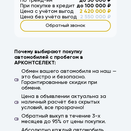
По Трейд-ин
до
30 000
₽
волгоград, волжский, район, третья
При покупке в кредит
до
100 000
₽
продольная, вторая продольная,
Цена с учётом выгод
2 420 000
₽
Краснодар, Ростов, Ростов-на-Дону,
Цена без учёта выгод
2 550 000
₽
Саратов, Астрахань, Михайловка, кача,
Обратный звонок
ерзовка, элиста, калмыкия, камышин,
дубовка, заказ авто, авто на заказ,
параллельный импорт, япония, корея, китай,
немецкие авто, гарантия, высокая оценка
Почему выбирают покупку
автомобилей с пробегом в
АРКОНТСЕЛЕКТ:
Обмен вашего автомобиля на наш —
это быстро и безопасно.
Гарантированные скидки при
обмене.
Цена в объявлении актуальна за
наличный расчёт без скрытых
условий, все прозрачно!
Обратный выкуп в течение 3-х
месяцев до 95% от цены покупки.
Абсолютно каждый автомобиль