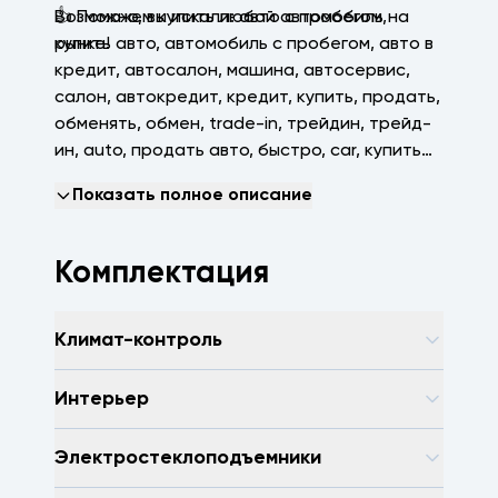
👍 Поможем купить любой автомобиль на
Возможно, вы искали: авто с пробегом,
рынке!
купить авто, автомобиль с пробегом, авто в
кредит, автосалон, машина, автосервис,
салон, автокредит, кредит, купить, продать,
обменять, обмен, trаdе-in, трейдин, трейд-
ин, аutо, продать авто, быстро, саr, купить
машину, зеленая автотека, арконтселект,
Показать полное описание
пробегсервис, селект, арконт, Волгоград,
Волжский, Краснодар
Комплектация
Климат-контроль
Интерьер
Электростеклоподъемники