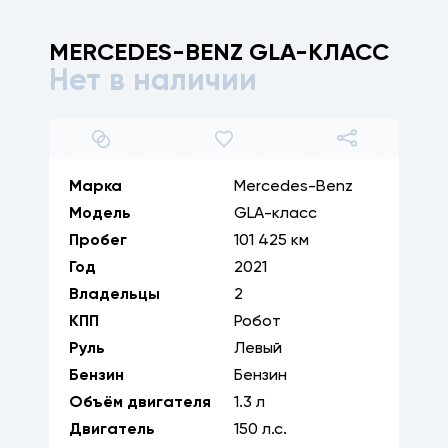
MERCEDES-BENZ
GLA-КЛАСС
Нет в наличии
1
/
35
Марка
Mercedes-Benz
Модель
GLA-класс
Пробег
101 425 км
Год
2021
Владельцы
2
КПП
Робот
Руль
Левый
Бензин
Бензин
Объём двигателя
1.3
л
Двигатель
150
л.с.