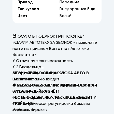
Привод
Передний
Тип кузова
Внедорожник
5
дв.
Цвет
Белый
🎁 ОСАГО В ПОДАРОК ПРИ ПОКУПКЕ *
⚡ДАРИМ АВТОТЕКУ ЗА ЗВОНОК - позвоните
нам и мы пришлем Вам отчет Автотеки
бесплатно⚡
⚡ Отличная техническая часть
⚡ 2 Владельца
⚡ Подтвержденный пробег
ЗВОНИ ПРЯМО СЕЙЧАС, ПОКА АВТО В
В комплектацию входит
НАЛИЧИИ!
✅ Многофункциональное рулевое колесо
⛔ ЦЕНА В ОБЪЯВЛЕНИИ ФИКСИРОВАННАЯ
✅ Круиз - контроль
ЗА НАЛИЧНЫЙ РАСЧЁТ!
✅ 4 Электрических стеклоподъемника
⚡ЕСТЬ СКИДКИ ПРИ ПОКУПКЕ В КРЕДИТ И
✅ Электрическая регулировка боковых
ТРЕЙД-ИН!
зеркал
🔥 Нас выбирают: