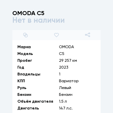
OMODA
C5
Нет в наличии
1
/
40
Марка
OMODA
Модель
C5
Пробег
29 257 км
Год
2023
Владельцы
1
КПП
Вариатор
Руль
Левый
Бензин
Бензин
Объём двигателя
1.5
л
Двигатель
147
л.с.