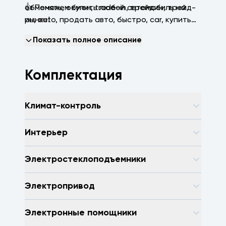
👍 Поможем купить любой автомобиль на
обменять, обмен, trаdе-in, трейдин, трейд-
рынке!
ин, аutо, продать авто, быстро, саr, купить
машину, зеленая автотека, арконтселект,
Показать полное описание
пробегсервис, селект, арконт, Волгоград,
Волжский, Краснодар
Комплектация
Климат-контроль
Интерьер
Электростеклоподъемники
Электропривод
Электронные помощники