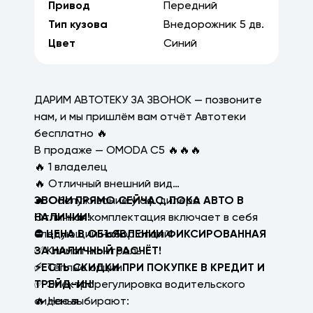
Привод
Передний
Тип кузова
Внедорожник
5
дв.
Цвет
Синий
ДАРИМ АВТОТЕКУ ЗА ЗВОНОК — позвоните
нам, и мы пришлём вам отчёт Автотеки
бесплатно 🔥
В продаже — OMODA C5 🔥🔥🔥
🔥 1 владелец
🔥 Отличный внешний вид
🔥 Обслуживание у оф. дилера
ЗВОНИ ПРЯМО СЕЙЧАС, ПОКА АВТО В
Отличная комплектация включает в себя
НАЛИЧИИ!
следующий набор опций:
⛔ ЦЕНА В ОБЪЯВЛЕНИИ ФИКСИРОВАННАЯ
✅ Климат-контроль
ЗА НАЛИЧНЫЙ РАСЧЁТ!
✅ Тёплые опции
⚡ЕСТЬ СКИДКИ ПРИ ПОКУПКЕ В КРЕДИТ И
✅ Электрорегулировка водительского
ТРЕЙД-ИН!
сиденья
🔥 Нас выбирают: