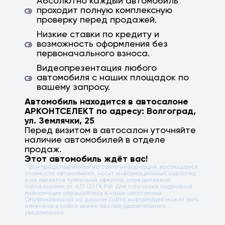
Абсолютно каждый автомобиль
проходит полную комплексную
проверку перед продажей.
Низкие ставки по кредиту и
возможность оформления без
первоначального взноса.
Видеопрезентация любого
автомобиля с наших площадок по
вашему запросу.
Автомобиль находится в автосалоне
АРКОНТСЕЛЕКТ по адресу:
Волгоград
,
ул. Землячки, 25
Перед визитом в автосалон уточняйте
наличие автомобилей в отделе
продаж.
Этот автомобиль ждёт вас!
* Вся представленная на сайте информация, касающаяся
стоимости автомобилей, носит информационный характер
и не является публичной офертой, определяемой
положениями ст. 437 (2) ГК РФ. Для получения подробной
информации обращайтесь в наши автосалоны.
Опубликованная на данном сайте информация может быть
изменена в любое время без предварительного
уведомления.