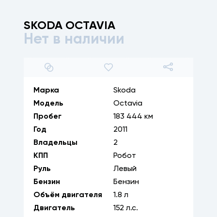
SKODA
OCTAVIA
Нет в наличии
1
/
32
Марка
Skoda
Модель
Octavia
Пробег
183 444 км
Год
2011
Владельцы
2
КПП
Робот
Руль
Левый
Бензин
Бензин
Объём двигателя
1.8
л
Двигатель
152
л.с.