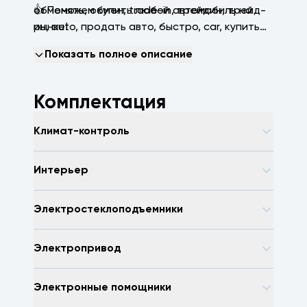
👍 Поможем купить любой автомобиль на
обменять, обмен, trаdе-in, трейдин, трейд-
рынке!
ин, аutо, продать авто, быстро, саr, купить
машину, зеленая автотека, арконтселект,
Показать полное описание
пробегсервис, селект, арконт, Волгоград,
Волжский, Краснодар
Комплектация
Климат-контроль
Интерьер
Электростеклоподъемники
Электропривод
Электронные помощники