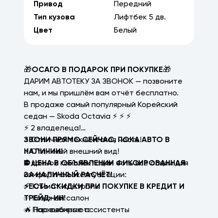
Привод
Передний
Тип кузова
Лифтбек
5
дв.
Цвет
Белый
🎁
ОСАГО В ПОДАРОК ПРИ ПОКУПКЕ
🎁
ДАРИМ АВТОТЕКУ ЗА ЗВОНОК — позвоните
нам, и мы пришлём вам отчёт бесплатно.
В продаже самый популярный Корейский
седан — Skoda Octavia ⚡ ⚡ ⚡
⚡ 2 владелецa!
⚡ Отличная техническая часть!
ЗВОНИ ПРЯМО СЕЙЧАС, ПОКА АВТО В
⚡ Отличный внешний вид!
НАЛИЧИИ!
В данной комплектации есть все опции для
⛔ ЦЕНА В ОБЪЯВЛЕНИИ ФИКСИРОВАННАЯ
комфортной эксплуатации:
ЗА НАЛИЧНЫЙ РАСЧЁТ!
✅ Климат-контроль
⚡ЕСТЬ СКИДКИ ПРИ ПОКУПКЕ В КРЕДИТ И
✅ Кожаный салон
ТРЕЙД-ИН!
✅ Парковочные ассистенты
🔥 Нас выбирают: