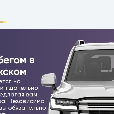
tara
бегом в
жском
ется на
 и тщательно
едлагая вам
а. Независимо
 вы обязательно