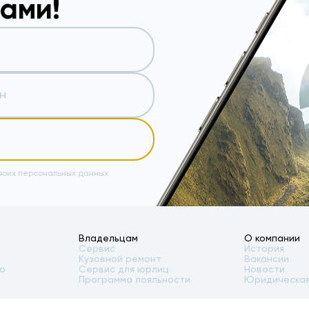
вами!
воих персональных данных.
Владельцам
О компании
Сервис
История
Кузовной ремонт
Вакансии
то
Сервис для юрлиц
Новости
Программа лояльности
Юридическая