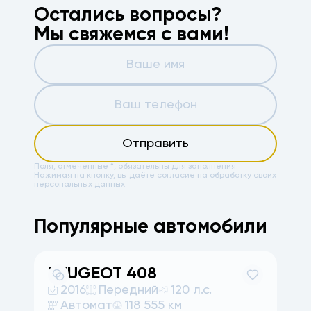
Остались вопросы?
Мы свяжемся с вами!
Отправить
Поля, отмеченные *, обязательны для заполнения.
Нажимая на кнопку, вы даёте
согласие на обработку своих
персональных данных.
Популярные автомобили
PEUGEOT
408
2016
Передний
120 л.с.
Автомат
118 555 км