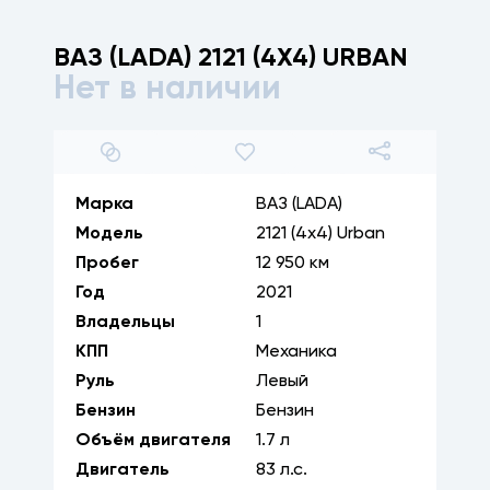
ВАЗ (LADA)
2121 (4X4) URBAN
Нет в наличии
1
/
30
Марка
ВАЗ (LADA)
Модель
2121 (4x4) Urban
Пробег
12 950 км
Год
2021
Владельцы
1
КПП
Механика
Руль
Левый
Бензин
Бензин
Объём двигателя
1.7
л
Двигатель
83
л.с.