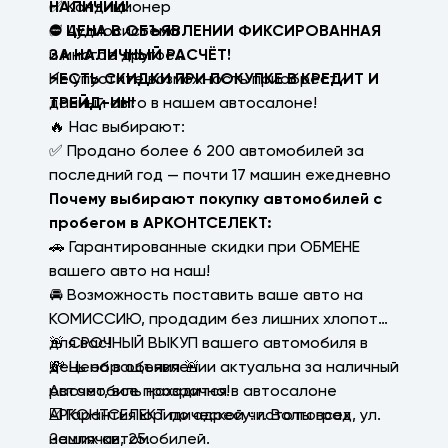
✅ Кондиционер
НАЛИЧИИ!
✅ Аудиосистема
⛔ ЦЕНА В ОБЪЯВЛЕНИИ ФИКСИРОВАННАЯ
и многое другое…
ЗА НАЛИЧНЫЙ РАСЧЁТ!
Не упустите возможность приобрести
⚡ЕСТЬ СКИДКИ ПРИ ПОКУПКЕ В КРЕДИТ И
данный авто в нашем автосалоне!
ТРЕЙД-ИН!
🔥 Нас выбирают:
✅ Продано более 6 200 автомобилей за
последний год — почти 17 машин ежедневно
Почему выбирают покупку автомобилей с
пробегом в АРКОНТСЕЛЕКТ:
🚗 Гарантированные скидки при ОБМЕНЕ
вашего авто на наш!
🚘 Возможность поставить ваше авто на
КОМИССИЮ, продадим без лишних хлопот
для вас!
🚨 СРОЧНЫЙ ВЫКУП вашего автомобиля в
💸 Цена в объявлении актуальна за наличный
день обращения 🚨
расчет, все прозрачно!
Автомобиль находится в автосалоне
☑️ Гарантия юридической чистоты всех
АРКОНТСЕЛЕКТ по адресу: г. Волгоград, ул.
наших автомобилей.
Землячки, 25.