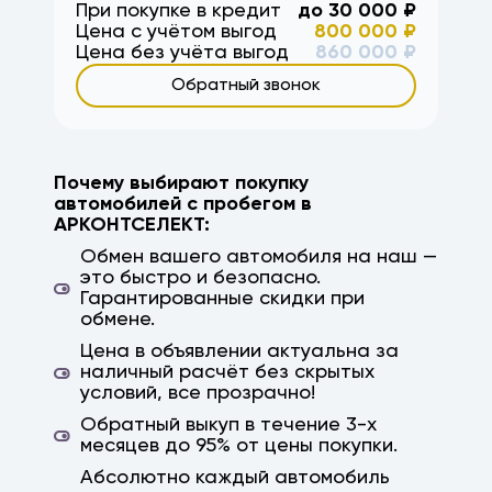
дороже всех, купить продать, на ленина,
При покупке в кредит
до
30 000
₽
Цена с учётом выгод
800 000
₽
дзержинский, красноармейский,
Цена без учёта выгод
860 000
₽
ворошиловский, краснооктябрьский,
Обратный звонок
центральный, советский, кировский,
волгоград, волжский, район, третья
продольная, вторая продольная,
Краснодар, Ростов, Ростов-на-Дону,
Почему выбирают покупку
Саратов, Астрахань, Михайловка, кача,
автомобилей с пробегом в
ерзовка, элиста, калмыкия, камышин,
АРКОНТСЕЛЕКТ:
дубовка, заказ авто, авто на заказ,
Обмен вашего автомобиля на наш —
параллельный импорт, япония, корея, китай,
это быстро и безопасно.
Гарантированные скидки при
немецкие авто, гарантия, высокая оценка
обмене.
Цена в объявлении актуальна за
наличный расчёт без скрытых
условий, все прозрачно!
Обратный выкуп в течение 3-х
месяцев до 95% от цены покупки.
Абсолютно каждый автомобиль