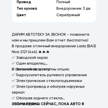
Привод
Полный
Тип кузова
Внедорожник
3
дв.
Цвет
Серебряный
ДАРИМ АВТОТЕКУ ЗА ЗВОНОК - позвоните
нам и мы пришлем Вам отчет бесплатно!
В продаже отличный внедорожник Lada (ВАЗ)
Niva 2121 (4x4) 🔥🔥🔥
✅ Заводской окрас
✅ Один владелец
✅ Зеленая автотека
В автомобиль доступны опции:
✅ Гидроусилитель рулевого управления
✅ Электрические стеклоподъемники
✅ Электропривод и обогрев наружных
зеркал
✅ Обогрев заднего стекла
✅ Литые диски
ЗВОНИ ПРЯМО СЕЙЧАС, ПОКА АВТО В