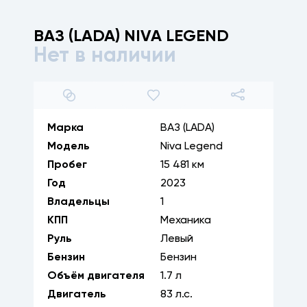
ВАЗ (LADA)
NIVA LEGEND
Нет в наличии
1
/
30
Марка
ВАЗ (LADA)
Модель
Niva Legend
Пробег
15 481 км
Год
2023
Владельцы
1
КПП
Механика
Руль
Левый
Бензин
Бензин
Объём двигателя
1.7
л
Двигатель
83
л.с.