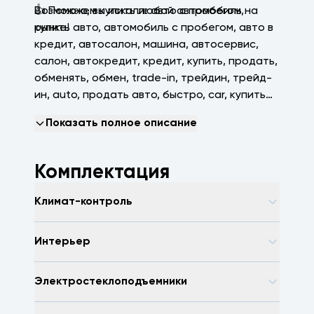
👍 Поможем купить любой автомобиль на
Возможно, вы искали: авто с пробегом,
рынке!
купить авто, автомобиль с пробегом, авто в
кредит, автосалон, машина, автосервис,
салон, автокредит, кредит, купить, продать,
обменять, обмен, trаdе-in, трейдин, трейд-
ин, аutо, продать авто, быстро, саr, купить
машину, зеленая автотека, арконтселект,
Показать полное описание
пробегсервис, селект, арконт, Волгоград,
Волжский, Краснодар
Комплектация
Климат-контроль
Интерьер
Электростеклоподъемники