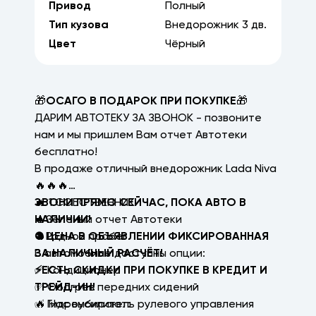
Привод
Полный
Тип кузова
Внедорожник
3
дв.
Цвет
Чёрный
🎁
ОСАГО В ПОДАРОК ПРИ ПОКУПКЕ
🎁
ДАРИМ АВТОТЕКУ ЗА ЗВОНОК - позвоните
нам и мы пришлем Вам отчет Автотеки
бесплатно!
В продаже отличный внедорожник Lada Niva
🔥🔥🔥
🔥 1 СОБСТВЕННИК
ЗВОНИ ПРЯМО СЕЙЧАС, ПОКА АВТО В
🔥Зеленый отчет Автотеки
НАЛИЧИИ!
🔥Родной пробег
⛔ ЦЕНА В ОБЪЯВЛЕНИИ ФИКСИРОВАННАЯ
В автомобиле доступны опции:
ЗА НАЛИЧНЫЙ РАСЧЁТ!
✅ Кондиционер
⚡ЕСТЬ СКИДКИ ПРИ ПОКУПКЕ В КРЕДИТ И
✅ Обогрев передних сидений
ТРЕЙД-ИН!
✅ Гидроусилитель рулевого управления
🔥 Нас выбирают: