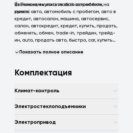
👍 Поможем купить любой автомобиль на
Возможно, вы искали: авто с пробегом,
рынке!
купить авто, автомобиль с пробегом, авто в
кредит, автосалон, машина, автосервис,
салон, автокредит, кредит, купить, продать,
обменять, обмен, trаdе-in, трейдин, трейд-
ин, аutо, продать авто, быстро, саr, купить
машину, зеленая автотека, арконтселект,
Показать полное описание
пробегсервис, селект, арконт, Волгоград,
Волжский, Краснодар
Комплектация
Климат-контроль
Электростеклоподъемники
Электропривод