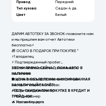
Привод
Передний
Тип кузова
Седан
4
дв.
Цвет
Белый
ДАРИМ АВТОТЕКУ ЗА ЗВОНОК-позвоните нам
и мы пришлем вам отчет Автотеки
бесплатно⚡
🎁 ОСАГО В ПОДАРОК ПРИ ПОКУПКЕ *
⚡1 владелец
⚡ Подтвержденный пробег
⚡ Отличное внешнее и техническое
ЗВОНИ ПРЯМО СЕЙЧАС, ПОКА АВТО В
состояние
НАЛИЧИИ!
Все эти плюсы дополнены отличным
⛔ ЦЕНА В ОБЪЯВЛЕНИИ ФИКСИРОВАННАЯ
набором опций, таких как:
ЗА НАЛИЧНЫЙ РАСЧЁТ!
✅ Бортовой компьютер
⚡ЕСТЬ СКИДКИ ПРИ ПОКУПКЕ В КРЕДИТ И
✅ Кондиционер
ТРЕЙД-ИН!
✅ Усилитель руля
🔥 Нас выбирают: