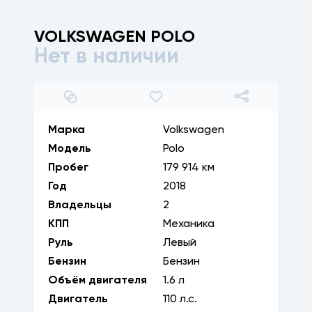
VOLKSWAGEN
POLO
Нет в наличии
1
/
31
Марка
Volkswagen
Модель
Polo
Пробег
179 914 км
Год
2018
Владельцы
2
КПП
Механика
Руль
Левый
Бензин
Бензин
Объём двигателя
1.6
л
Двигатель
110
л.с.