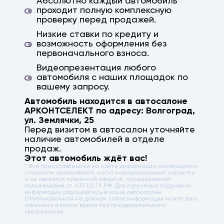
Абсолютно каждый автомобиль
проходит полную комплексную
проверку перед продажей.
Низкие ставки по кредиту и
возможность оформления без
первоначального взноса.
Видеопрезентация любого
автомобиля с наших площадок по
вашему запросу.
Автомобиль находится в автосалоне
АРКОНТСЕЛЕКТ по адресу:
Волгоград
,
ул. Землячки, 25
Перед визитом в автосалон уточняйте
наличие автомобилей в отделе
продаж.
Этот автомобиль ждёт вас!
* Вся представленная на сайте информация, касающаяся
стоимости автомобилей, носит информационный характер
и не является публичной офертой, определяемой
положениями ст. 437 (2) ГК РФ. Для получения подробной
информации обращайтесь в наши автосалоны.
Опубликованная на данном сайте информация может быть
изменена в любое время без предварительного
уведомления.