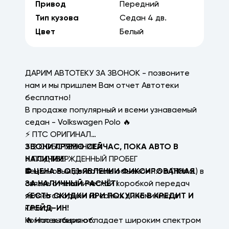
Привод
Передний
Тип кузова
Седан
4
дв.
Цвет
Белый
ДАРИМ АВТОТЕКУ ЗА ЗВОНОК - позвоните
нам и мы пришлем Вам отчет Автотеки
бесплатно!
В продаже популярный и всеми узнаваемый
седан - Volkswagen Polo 🔥
⚡ ПТС ОРИГИНАЛ
⚡ 2 СОБСТВЕННИКА
ЗВОНИ ПРЯМО СЕЙЧАС, ПОКА АВТО В
⚡ ПОДТВЕРЖДЕННЫЙ ПРОБЕГ
НАЛИЧИИ!
Бензиновый двигатель объемом 1.6 л (110л.с.) в
⛔ ЦЕНА В ОБЪЯВЛЕНИИ ФИКСИРОВАННАЯ
связке с механической коробкой передач
ЗА НАЛИЧНЫЙ РАСЧЁТ!
является одним из самых динамичных в
⚡ЕСТЬ СКИДКИ ПРИ ПОКУПКЕ В КРЕДИТ И
классе
ТРЕЙД-ИН!
Комплектация обладает широким спектром
🔥 Нас выбирают: