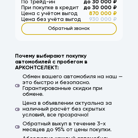
По Трейд-ин
до
30 000
₽
Краснодар, Ростов, Ростов-на-Дону,
При покупке в кредит
до
30 000
₽
Саратов, Астрахань, Михайловка, кача,
Цена с учётом выгод
870 000
₽
ерзовка, элиста, калмыкия, камышин,
Цена без учёта выгод
930 000
₽
дубовка, заказ авто, авто на заказ,
Обратный звонок
параллельный импорт, япония, корея, китай,
немецкие авто, гарантия, высокая оценка
Почему выбирают покупку
автомобилей с пробегом в
АРКОНТСЕЛЕКТ:
Обмен вашего автомобиля на наш —
это быстро и безопасно.
Гарантированные скидки при
обмене.
Цена в объявлении актуальна за
наличный расчёт без скрытых
условий, все прозрачно!
Обратный выкуп в течение 3-х
месяцев до 95% от цены покупки.