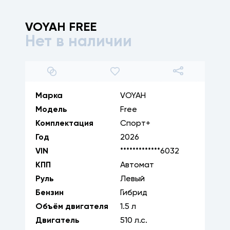
VOYAH
FREE
Нет в наличии
1
/
16
Марка
VOYAH
Модель
Free
Комплектация
Спорт+
Год
2026
VIN
*************6032
КПП
Автомат
Руль
Левый
Бензин
Гибрид
Объём двигателя
1.5
л
Двигатель
510
л.с.