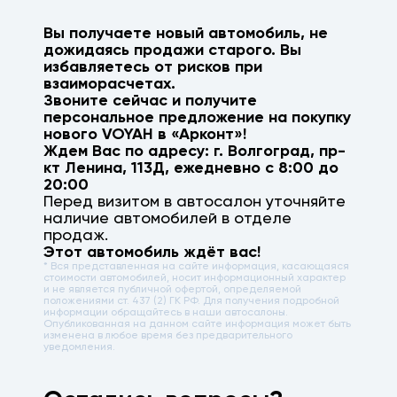
Вы получаете новый автомобиль, не
дожидаясь продажи старого. Вы
избавляетесь от рисков при
взаиморасчетах.
Звоните сейчас и получите
персональное предложение на покупку
нового
VOYAH
в «Арконт»!
Ждем Вас по адресу: г.
Волгоград
,
пр-
кт Ленина, 113Д
, ежедневно с 8:00 до
20:00
Перед визитом в автосалон уточняйте
наличие автомобилей в отделе
продаж.
Этот автомобиль ждёт вас!
* Вся представленная на сайте информация, касающаяся
стоимости автомобилей, носит информационный характер
и не является публичной офертой, определяемой
положениями ст. 437 (2) ГК РФ. Для получения подробной
информации обращайтесь в наши автосалоны.
Опубликованная на данном сайте информация может быть
изменена в любое время без предварительного
уведомления.