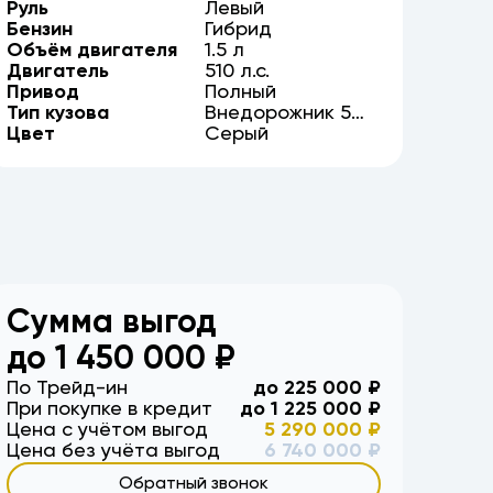
Руль
Левый
Бензин
Гибрид
Объём двигателя
1.5
л
Двигатель
510
л.с.
Привод
Полный
Тип кузова
Внедорожник
5
Цвет
дв.
Серый
Сумма выгод
до
1 450 000
₽
По Трейд-ин
до
225 000
₽
При покупке в кредит
до
1 225 000
₽
Цена с учётом выгод
5 290 000
₽
Цена без учёта выгод
6 740 000
₽
Обратный звонок