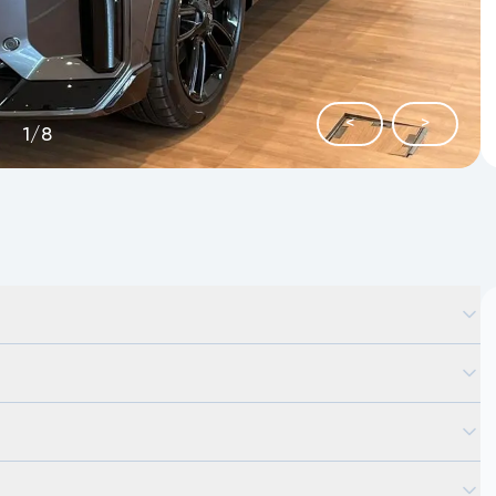
<
>
1
/
8