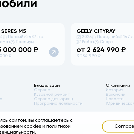
мобили
 SERES
M5
GEELY
CITYRAY
24
Полный
487 л.с.
2025
Передний
147 л.
томат
Премиум
Робот
Спорт
5 000 000
₽
от
2 624 990
₽
 000
₽
3 254 990
₽
Владельцам
О компании
Сервис
История
Кузовной ремонт
Вакансии
то
Сервис для юрлиц
Новости
Программа лояльности
Юридическая
ясь сайтом, вы соглашаетесь с
ости автомобилей, аксессуаров* и сервисного обслуживания, носит инфор
ьзованием
cookies
и
политикой
Соглас
я подробной информации обращайтесь в наши автосалоны. Опубликованная 
денциальности
.
суаров указана без учета стоимости установки.