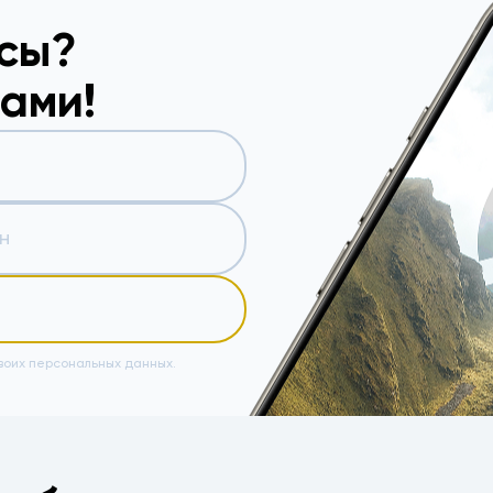
осы?
вами!
воих персональных данных.