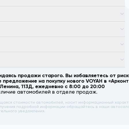
идаясь продажи старого. Вы избавляетесь от риск
е предложение на покупку нового
VOYAH
в «Арконт
 Ленина, 113Д
, ежедневно с 8:00 до 20:00
аличие автомобилей в отделе продаж.
ющаяся стоимости автомобилей, носит информационный характе
 получения подробной информации обращайтесь в наши автоса
тельного уведомления.