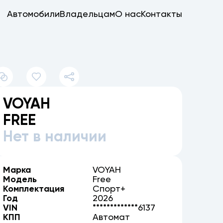
Автомобили
Владельцам
О нас
Контакты
VOYAH
FREE
Нет в наличии
Марка
VOYAH
Модель
Free
Комплектация
Спорт+
Год
2026
VIN
*************6137
КПП
Автомат