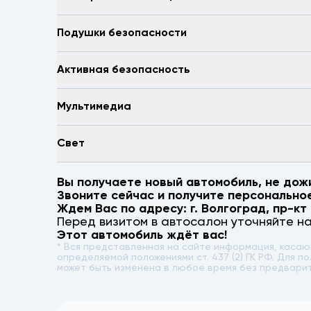
Подушки безопасности
Активная безопасность
Мультимедиа
Свет
Вы получаете новый автомобиль, не дож
Звоните сейчас и получите персонально
Ждем Вас по адресу: г.
Волгоград
,
пр-кт
Перед визитом в автосалон уточняйте н
Этот автомобиль ждёт вас!
* Вся представленная на сайте информация, каса
определяемой положениями ст. 437 (2) ГК РФ. Для
может быть изменена в любое время без предвари