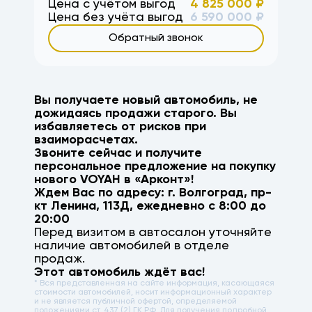
Цена с учётом выгод
4 825 000
₽
Цена без учёта выгод
6 590 000
₽
Обратный звонок
Вы получаете новый автомобиль, не
дожидаясь продажи старого. Вы
избавляетесь от рисков при
взаиморасчетах.
Звоните сейчас и получите
персональное предложение на покупку
нового
VOYAH
в «Арконт»!
Ждем Вас по адресу: г.
Волгоград
,
пр-
кт Ленина, 113Д
, ежедневно с 8:00 до
20:00
Перед визитом в автосалон уточняйте
наличие автомобилей в отделе
продаж.
Этот автомобиль ждёт вас!
* Вся представленная на сайте информация, касающаяся
стоимости автомобилей, носит информационный характер
и не является публичной офертой, определяемой
положениями ст. 437 (2) ГК РФ. Для получения подробной