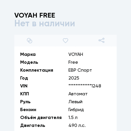
VOYAH
FREE
Нет в наличии
1
/
17
Марка
VOYAH
Модель
Free
Комплектация
ЕВР Спорт
Год
2025
VIN
*************1248
КПП
Автомат
Руль
Левый
Бензин
Гибрид
Объём двигателя
1.5
л
Двигатель
490
л.с.