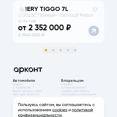
CHERY
TIGGO 7L
A
2025
Полный
150 л.с.
Робот
Актив
от
2 352 000
₽
2 940 000
₽
6
Автомобили
Владельцам
Новые
Сервис
С пробегом
Кузовной ремонт
Выкуп вашего авто
Сервис для юрлиц
Авто для бизнеса
Программа лояльности
О компании
Мы в соцсетях
Пользуясь сайтом, вы соглашаетесь с
История
использованием
cookies
и
политикой
Вакансии
Новости
конфиденциальности
.