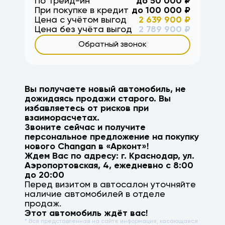
По Трейд-ин
до
50 000
₽
При покупке в кредит
до
100 000
₽
Цена с учётом выгод
2 639 900
₽
Цена без учёта выгод
2 789 900
₽
Обратный звонок
Вы получаете новый автомобиль, не
дожидаясь продажи старого. Вы
избавляетесь от рисков при
взаиморасчетах.
Звоните сейчас и получите
персональное предложение на покупку
нового
Changan
в «Арконт»!
Ждем Вас по адресу: г.
Краснодар
,
ул.
Аэропортовская, 4
, ежедневно с 8:00
до 20:00
Перед визитом в автосалон уточняйте
наличие автомобилей в отделе
продаж.
Этот автомобиль ждёт вас!
* Вся представленная на сайте информация, касающаяся