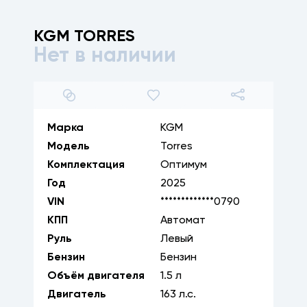
KGM
TORRES
Нет в наличии
1
/
30
Марка
KGM
Модель
Torres
Комплектация
Оптимум
Год
2025
VIN
*************0790
КПП
Автомат
Руль
Левый
Бензин
Бензин
Объём двигателя
1.5
л
Двигатель
163
л.с.