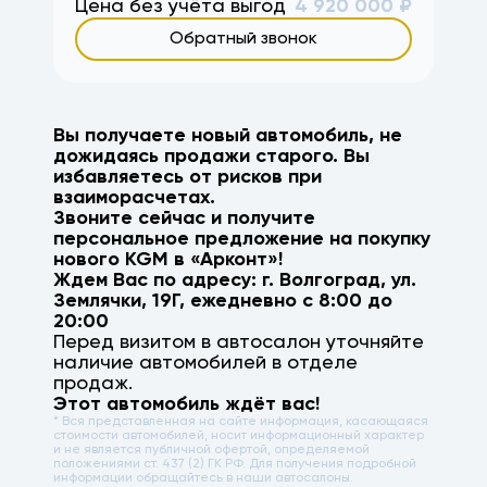
Цена без учёта выгод
4 920 000
₽
Обратный звонок
Вы получаете новый автомобиль, не
дожидаясь продажи старого. Вы
избавляетесь от рисков при
взаиморасчетах.
Звоните сейчас и получите
персональное предложение на покупку
нового
KGM
в «Арконт»!
Ждем Вас по адресу: г.
Волгоград
,
ул.
Землячки, 19Г
, ежедневно с 8:00 до
20:00
Перед визитом в автосалон уточняйте
наличие автомобилей в отделе
продаж.
Этот автомобиль ждёт вас!
* Вся представленная на сайте информация, касающаяся
стоимости автомобилей, носит информационный характер
и не является публичной офертой, определяемой
положениями ст. 437 (2) ГК РФ. Для получения подробной
информации обращайтесь в наши автосалоны.