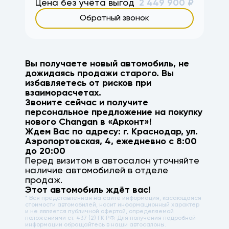
Цена без учёта выгод
2 449 900
₽
Обратный звонок
Вы получаете новый автомобиль, не
дожидаясь продажи старого. Вы
избавляетесь от рисков при
взаиморасчетах.
Звоните сейчас и получите
персональное предложение на покупку
нового
Changan
в «Арконт»!
Ждем Вас по адресу: г.
Краснодар
,
ул.
Аэропортовская, 4
, ежедневно с 8:00
до 20:00
Перед визитом в автосалон уточняйте
наличие автомобилей в отделе
продаж.
Этот автомобиль ждёт вас!
* Вся представленная на сайте информация, касающаяся
стоимости автомобилей, носит информационный характер
и не является публичной офертой, определяемой
положениями ст. 437 (2) ГК РФ. Для получения подробной
информации обращайтесь в наши автосалоны.