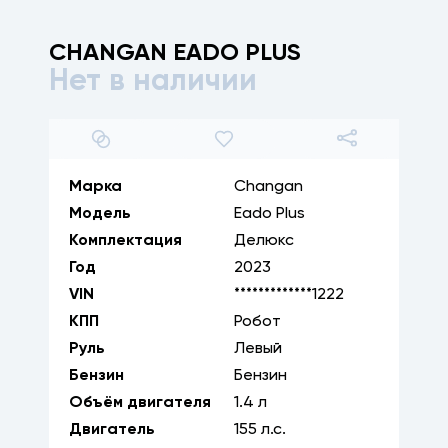
CHANGAN
EADO PLUS
Нет в наличии
1
/
16
Марка
Changan
Модель
Eado Plus
Комплектация
Делюкс
Год
2023
VIN
*************1222
КПП
Робот
Руль
Левый
Бензин
Бензин
Объём двигателя
1.4
л
Двигатель
155
л.с.