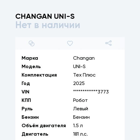
CHANGAN
UNI-S
Нет в наличии
1
/
28
Марка
Changan
Модель
UNI-S
Комплектация
Тех Плюс
Год
2025
VIN
*************3773
КПП
Робот
Руль
Левый
Бензин
Бензин
Объём двигателя
1.5
л
Двигатель
181
л.с.