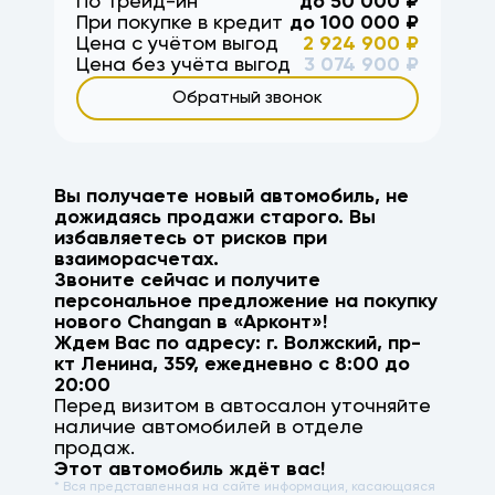
По Трейд-ин
до
50 000
₽
При покупке в кредит
до
100 000
₽
Цена с учётом выгод
2 924 900
₽
Цена без учёта выгод
3 074 900
₽
Обратный звонок
Вы получаете новый автомобиль, не
дожидаясь продажи старого. Вы
избавляетесь от рисков при
взаиморасчетах.
Звоните сейчас и получите
персональное предложение на покупку
нового
Changan
в «Арконт»!
Ждем Вас по адресу: г.
Волжский
,
пр-
кт Ленина, 359
, ежедневно с 8:00 до
20:00
Перед визитом в автосалон уточняйте
наличие автомобилей в отделе
продаж.
Этот автомобиль ждёт вас!
* Вся представленная на сайте информация, касающаяся