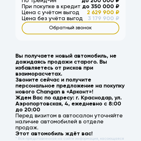
По Трейд-ин
до
200 000
₽
При покупке в кредит
до
350 000
₽
Цена с учётом выгод
2 629 900
₽
Цена без учёта выгод
3 179 900
₽
Обратный звонок
Вы получаете новый автомобиль, не
дожидаясь продажи старого. Вы
избавляетесь от рисков при
взаиморасчетах.
Звоните сейчас и получите
персональное предложение на покупку
нового
Changan
в «Арконт»!
Ждем Вас по адресу: г.
Краснодар
,
ул.
Аэропортовская, 4
, ежедневно с 8:00
до 20:00
Перед визитом в автосалон уточняйте
наличие автомобилей в отделе
продаж.
Этот автомобиль ждёт вас!
* Вся представленная на сайте информация, касающаяся