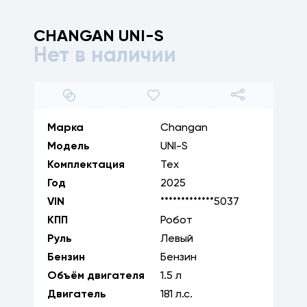
CHANGAN
UNI-S
Нет в наличии
1
/
23
Марка
Changan
Модель
UNI-S
Комплектация
Тех
Год
2025
VIN
*************5037
КПП
Робот
Руль
Левый
Бензин
Бензин
Объём двигателя
1.5
л
Двигатель
181
л.с.