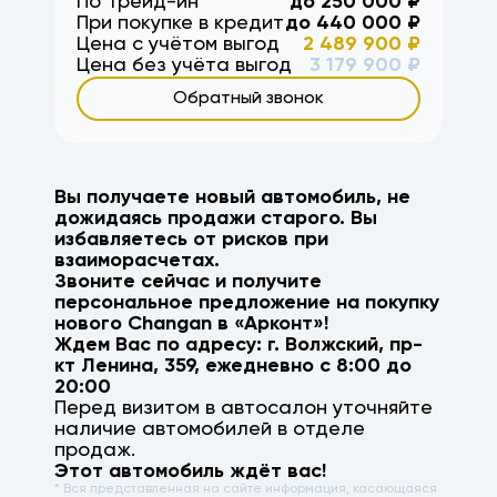
По Трейд-ин
до
250 000
₽
При покупке в кредит
до
440 000
₽
Цена с учётом выгод
2 489 900
₽
Цена без учёта выгод
3 179 900
₽
Обратный звонок
Вы получаете новый автомобиль, не
дожидаясь продажи старого. Вы
избавляетесь от рисков при
взаиморасчетах.
Звоните сейчас и получите
персональное предложение на покупку
нового
Changan
в «Арконт»!
Ждем Вас по адресу: г.
Волжский
,
пр-
кт Ленина, 359
, ежедневно с 8:00 до
20:00
Перед визитом в автосалон уточняйте
наличие автомобилей в отделе
продаж.
Этот автомобиль ждёт вас!
* Вся представленная на сайте информация, касающаяся