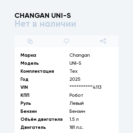
CHANGAN
UNI-S
Нет в наличии
1
/
29
Марка
Changan
Модель
UNI-S
Комплектация
Тех
Год
2025
VIN
*************4113
КПП
Робот
Руль
Левый
Бензин
Бензин
Объём двигателя
1.5
л
Двигатель
181
л.с.