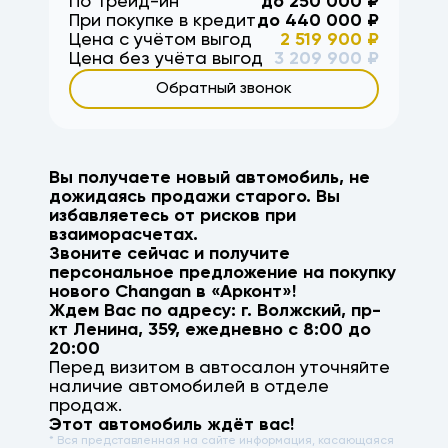
По Трейд-ин
до
250 000
₽
При покупке в кредит
до
440 000
₽
Цена с учётом выгод
2 519 900
₽
Цена без учёта выгод
3 209 900
₽
Обратный звонок
Вы получаете новый автомобиль, не
дожидаясь продажи старого. Вы
избавляетесь от рисков при
взаиморасчетах.
Звоните сейчас и получите
персональное предложение на покупку
нового
Changan
в «Арконт»!
Ждем Вас по адресу: г.
Волжский
,
пр-
кт Ленина, 359
, ежедневно с 8:00 до
20:00
Перед визитом в автосалон уточняйте
наличие автомобилей в отделе
продаж.
Этот автомобиль ждёт вас!
* Вся представленная на сайте информация, касающаяся