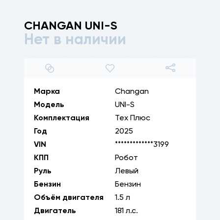
CHANGAN
UNI-S
Нет в наличии
1
/
28
Марка
Changan
Модель
UNI-S
Комплектация
Тех Плюс
Год
2025
VIN
*************3199
КПП
Робот
Руль
Левый
Бензин
Бензин
Объём двигателя
1.5
л
Двигатель
181
л.с.