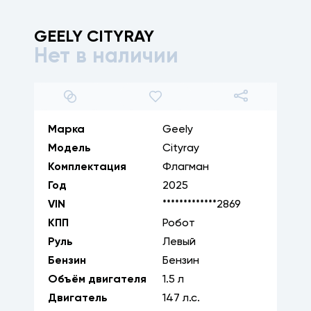
GEELY
CITYRAY
Нет в наличии
1
/
31
Марка
Geely
Модель
Cityray
Комплектация
Флагман
Год
2025
VIN
*************2869
КПП
Робот
Руль
Левый
Бензин
Бензин
Объём двигателя
1.5
л
Двигатель
147
л.с.