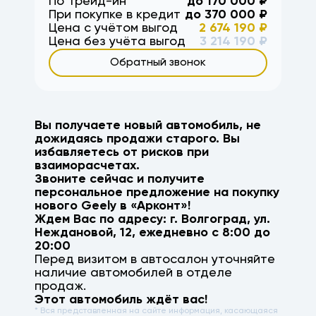
По Трейд-ин
до
170 000
₽
При покупке в кредит
до
370 000
₽
Цена с учётом выгод
2 674 190
₽
Цена без учёта выгод
3 214 190
₽
Обратный звонок
Вы получаете новый автомобиль, не
дожидаясь продажи старого. Вы
избавляетесь от рисков при
взаиморасчетах.
Звоните сейчас и получите
персональное предложение на покупку
нового
Geely
в «Арконт»!
Ждем Вас по адресу: г.
Волгоград
,
ул.
Неждановой, 12
, ежедневно с 8:00 до
20:00
Перед визитом в автосалон уточняйте
наличие автомобилей в отделе
продаж.
Этот автомобиль ждёт вас!
* Вся представленная на сайте информация, касающаяся