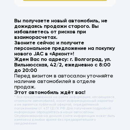
Вы получаете новый автомобиль, не
дожидаясь продажи старого. Вы
избавляетесь от рисков при
взаиморасчетах.
Звоните сейчас и получите
персональное предложение на покупку
нового
JAC
в «Арконт»!
Ждем Вас по адресу: г.
Волгоград
,
ул.
Вильнюсская, 42/2
, ежедневно с 8:00
до 20:00
Перед визитом в автосалон уточняйте
наличие автомобилей в отделе
продаж.
Этот автомобиль ждёт вас!
* Вся представленная на сайте информация, касающаяся
стоимости автомобилей, носит информационный характер
и не является публичной офертой, определяемой
положениями ст. 437 (2) ГК РФ. Для получения подробной
информации обращайтесь в наши автосалоны.
Опубликованная на данном сайте информация может быть
изменена в любое время без предварительного
уведомления.