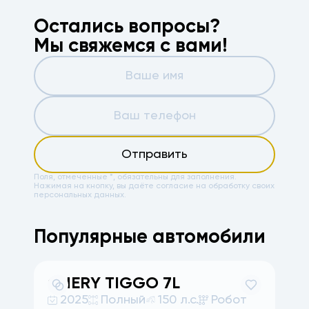
Остались вопросы?
Мы свяжемся с вами!
Отправить
Поля, отмеченные *, обязательны для заполнения.
Нажимая на кнопку, вы даёте
согласие на обработку своих
персональных данных.
Популярные автомобили
CHERY
TIGGO 7L
A
2025
Полный
150 л.с.
Робот