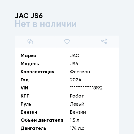
JAC
JS6
Нет в наличии
1
/
25
Марка
JAC
Модель
JS6
Комплектация
Флагман
Год
2024
VIN
*************8192
КПП
Робот
Руль
Левый
Бензин
Бензин
Объём двигателя
1.5
л
Двигатель
174
л.с.