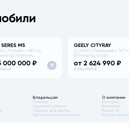
мобили
 SERES
M5
GEELY
CITYRAY
24
Полный
487 л.с.
2025
Передний
147 л.
томат
Премиум
Робот
Спорт
5 000 000
₽
от
2 624 990
₽
 000
₽
3 254 990
₽
Владельцам
О компании
Сервис
История
Кузовной ремонт
Вакансии
то
Сервис для юрлиц
Новости
Программа лояльности
Юридическая