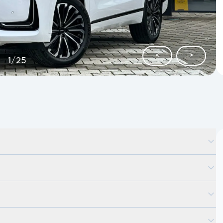
<
>
1
/
25