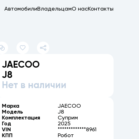
Автомобили
Владельцам
О нас
Контакты
JAECOO
J8
Нет в наличии
Марка
JAECOO
Модель
J8
Комплектация
Суприм
Год
2025
VIN
*************8961
КПП
Робот