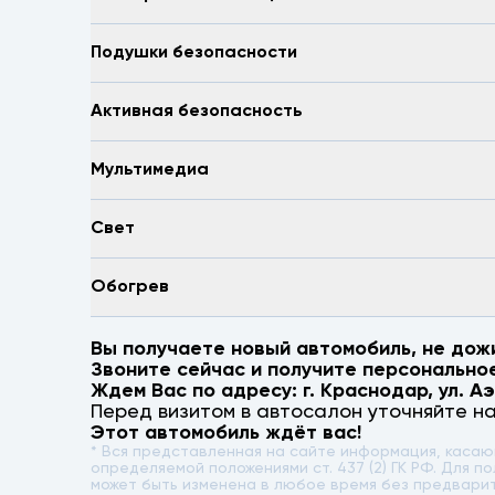
Подушки безопасности
Активная безопасность
Мультимедиа
Свет
Обогрев
Вы получаете новый автомобиль, не дож
Звоните сейчас и получите персонально
Ждем Вас по адресу: г.
Краснодар
,
ул. А
Перед визитом в автосалон уточняйте н
Этот автомобиль ждёт вас!
* Вся представленная на сайте информация, каса
определяемой положениями ст. 437 (2) ГК РФ. Для
может быть изменена в любое время без предвари