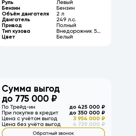
Руль
Левый
Бензин
Бензин
Объём двигателя
2
л
Двигатель
249
л.с.
Привод
Полный
Тип кузова
Внедорожник
5
Цвет
дв.
Белый
Сумма выгод
до
775 000
₽
По Трейд-ин
до
425 000
₽
При покупке в кредит
до
350 000
₽
Цена с учётом выгод
3 954 000
₽
Цена без учёта выгод
4 729 000
₽
Обратный звонок