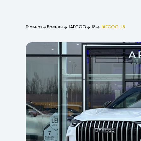
Главная
Бренды
JAECOO
J8
JAECOO J8