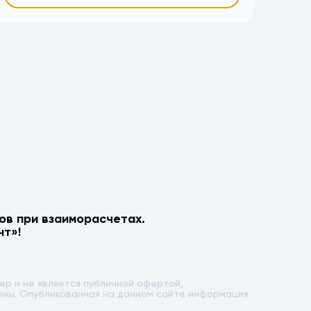
ов при взаиморасчетах.
нт»!
р и не является публичной офертой,
лоны. Опубликованная на данном сайте информация