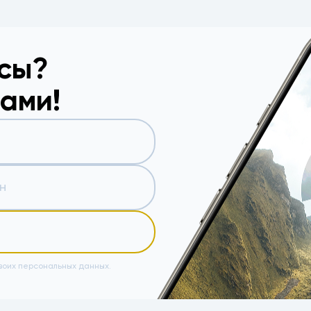
осы?
вами!
воих персональных данных.