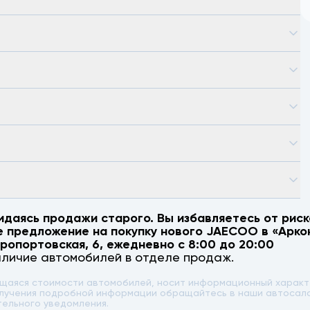
идаясь продажи старого. Вы избавляетесь от риск
е предложение на покупку нового
JAECOO
в «Арко
эропортовская, 6
, ежедневно с 8:00 до 20:00
аличие автомобилей в отделе продаж.
ющаяся стоимости автомобилей, носит информационный характе
 получения подробной информации обращайтесь в наши автоса
тельного уведомления.