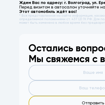
Ждем Вас по адресу: г.
Волгоград
,
ул. Ер
Перед визитом в автосалон уточняйте н
Этот автомобиль ждёт вас!
* Вся представленная на сайте информация, каса
определяемой положениями ст. 437 (2) ГК РФ. Для
может быть изменена в любое время без предвари
Остались вопр
Мы свяжемся с 
Отправить