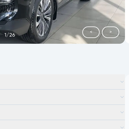
<
>
1
/
26