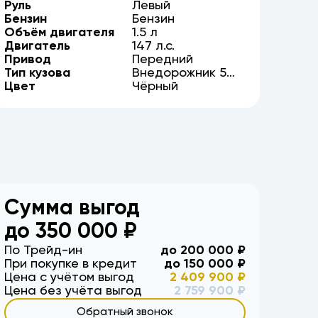
Руль
Левый
Бензин
Бензин
Объём двигателя
1.5
л
Двигатель
147
л.с.
Привод
Передний
Тип кузова
Внедорожник
5
Цвет
дв.
Чёрный
Сумма выгод
до
350 000
₽
По Трейд-ин
до
200 000
₽
При покупке в кредит
до
150 000
₽
Цена с учётом выгод
2 409 900
₽
Цена без учёта выгод
2 759 900
₽
Обратный звонок