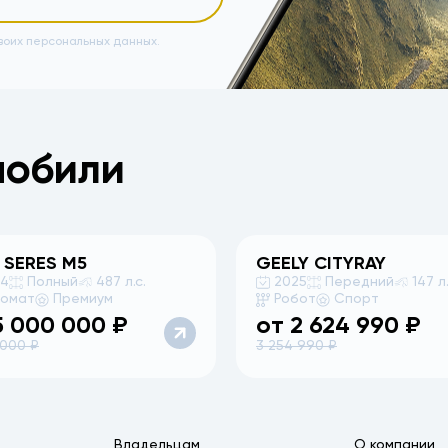
воих персональных данных.
мобили
 SERES
M5
GEELY
CITYRAY
24
Полный
487 л.с.
2025
Передний
147 л.
томат
Премиум
Робот
Спорт
5 000 000
₽
от
2 624 990
₽
 000
₽
3 254 990
₽
Владельцам
О компании