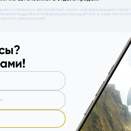
ющаяся стоимости автомобилей, носит информационный характе
 получения подробной информации обращайтесь в наши автоса
тельного уведомления.
осы?
вами!