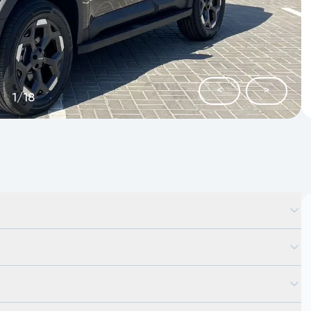
<
>
1
/
18