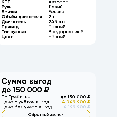
КПП
Автомат
Руль
Левый
Бензин
Бензин
Объём двигателя
2
л
Двигатель
245
л.с.
Привод
Полный
Тип кузова
Внедорожник
5
Цвет
дв.
Чёрный
Сумма выгод
до
150 000
₽
По Трейд-ин
до
150 000
₽
Цена с учётом выгод
4 049 900
₽
Цена без учёта выгод
4 199 900
₽
Обратный звонок