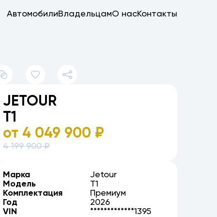
Автомобили
Владельцам
О нас
Контакты
JETOUR
T1
от
4 049 900
₽
4 199 900
₽
Марка
Jetour
Модель
T1
Комплектация
Премиум
Год
2026
VIN
*************1395