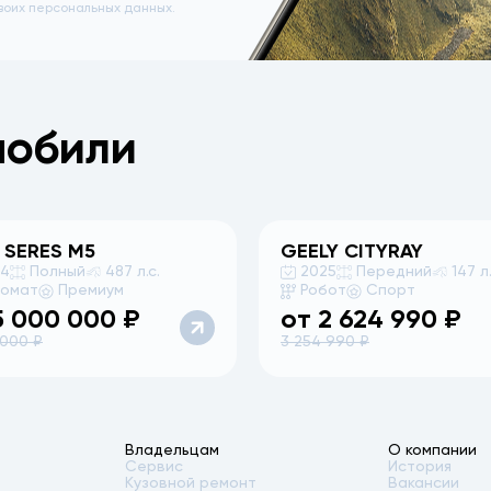
воих персональных данных.
мобили
 SERES
M5
GEELY
CITYRAY
24
Полный
487 л.с.
2025
Передний
147 л.
томат
Премиум
Робот
Спорт
5 000 000
₽
от
2 624 990
₽
 000
₽
3 254 990
₽
Владельцам
О компании
Сервис
История
Кузовной ремонт
Вакансии