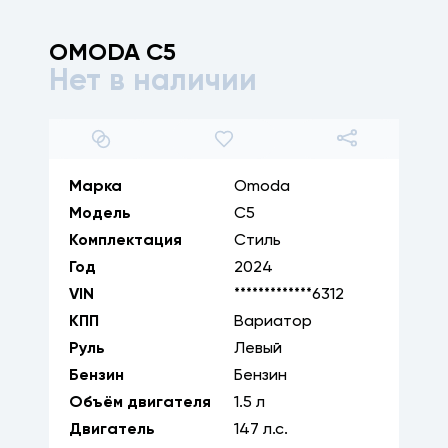
OMODA
C5
Нет в наличии
1
/
23
Марка
Omoda
Модель
C5
Комплектация
Стиль
Год
2024
VIN
*************6312
КПП
Вариатор
Руль
Левый
Бензин
Бензин
Объём двигателя
1.5
л
Двигатель
147
л.с.