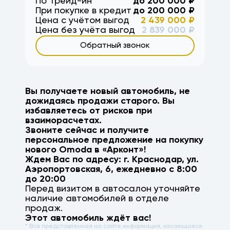
По Трейд-ин
до
200 000
₽
При покупке в кредит
до
200 000
₽
Цена с учётом выгод
2 439 000
₽
Цена без учёта выгод
2 839 000
₽
Обратный звонок
Вы получаете новый автомобиль, не
дожидаясь продажи старого. Вы
избавляетесь от рисков при
взаиморасчетах.
Звоните сейчас и получите
персональное предложение на покупку
нового
Omoda
в «Арконт»!
Ждем Вас по адресу: г.
Краснодар
,
ул.
Аэропортовская, 6
, ежедневно с 8:00
до 20:00
Перед визитом в автосалон уточняйте
наличие автомобилей в отделе
продаж.
Этот автомобиль ждёт вас!
* Вся представленная на сайте информация, касающаяся