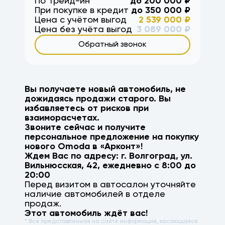
По Трейд-ин
до
200 000
₽
При покупке в кредит
до
350 000
₽
Цена с учётом выгод
2 539 000
₽
Цена без учёта выгод
3 089 000
₽
Обратный звонок
Вы получаете новый автомобиль, не
дожидаясь продажи старого. Вы
избавляетесь от рисков при
взаиморасчетах.
Звоните сейчас и получите
персональное предложение на покупку
нового
Omoda
в «Арконт»!
Ждем Вас по адресу: г.
Волгоград
,
ул.
Вильнюсская, 42
, ежедневно с 8:00 до
20:00
Перед визитом в автосалон уточняйте
наличие автомобилей в отделе
продаж.
Этот автомобиль ждёт вас!
* Вся представленная на сайте информация, касающаяся