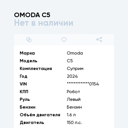
OMODA
C5
Нет в наличии
1
/
33
Марка
Omoda
Модель
C5
Комплектация
Суприм
Год
2024
VIN
*************0154
КПП
Робот
Руль
Левый
Бензин
Бензин
Объём двигателя
1.6
л
Двигатель
150
л.с.