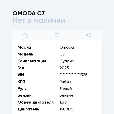
OMODA
C7
Нет в наличии
1
/
15
Марка
Omoda
Модель
C7
Комплектация
Суприм
Год
2025
VIN
*************1325
КПП
Робот
Руль
Левый
Бензин
Бензин
Объём двигателя
1.6
л
Двигатель
150
л.с.