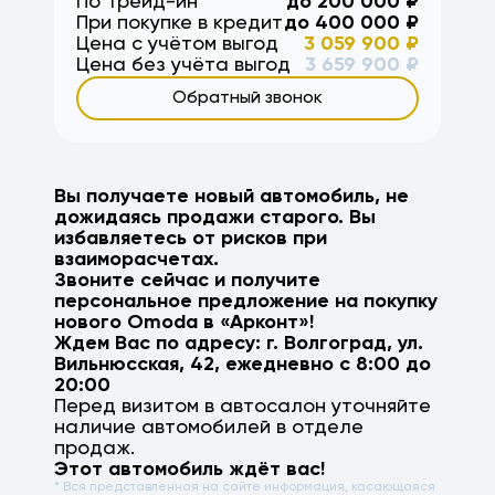
По Трейд-ин
до
200 000
₽
При покупке в кредит
до
400 000
₽
Цена с учётом выгод
3 059 900
₽
Цена без учёта выгод
3 659 900
₽
Обратный звонок
Вы получаете новый автомобиль, не
дожидаясь продажи старого. Вы
избавляетесь от рисков при
взаиморасчетах.
Звоните сейчас и получите
персональное предложение на покупку
нового
Omoda
в «Арконт»!
Ждем Вас по адресу: г.
Волгоград
,
ул.
Вильнюсская, 42
, ежедневно с 8:00 до
20:00
Перед визитом в автосалон уточняйте
наличие автомобилей в отделе
продаж.
Этот автомобиль ждёт вас!
* Вся представленная на сайте информация, касающаяся