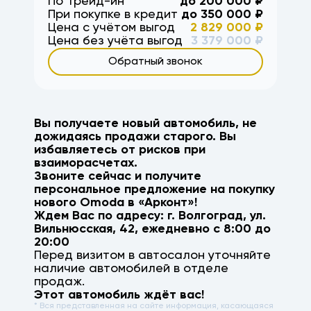
По Трейд-ин
до
200 000
₽
При покупке в кредит
до
350 000
₽
Цена с учётом выгод
2 829 000
₽
Цена без учёта выгод
3 379 000
₽
Обратный звонок
Вы получаете новый автомобиль, не
дожидаясь продажи старого. Вы
избавляетесь от рисков при
взаиморасчетах.
Звоните сейчас и получите
персональное предложение на покупку
нового
Omoda
в «Арконт»!
Ждем Вас по адресу: г.
Волгоград
,
ул.
Вильнюсская, 42
, ежедневно с 8:00 до
20:00
Перед визитом в автосалон уточняйте
наличие автомобилей в отделе
продаж.
Этот автомобиль ждёт вас!
* Вся представленная на сайте информация, касающаяся