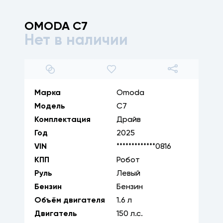
OMODA
C7
Нет в наличии
1
/
18
Марка
Omoda
Модель
C7
Комплектация
Драйв
Год
2025
VIN
*************0816
КПП
Робот
Руль
Левый
Бензин
Бензин
Объём двигателя
1.6
л
Двигатель
150
л.с.