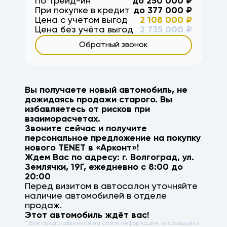
По Трейд-ин
до
250 000
₽
При покупке в кредит
до
377 000
₽
Цена с учётом выгод
2 108 000
₽
Цена без учёта выгод
2 735 000
₽
Обратный звонок
Вы получаете новый автомобиль, не
дожидаясь продажи старого. Вы
избавляетесь от рисков при
взаиморасчетах.
Звоните сейчас и получите
персональное предложение на покупку
нового
TENET
в «Арконт»!
Ждем Вас по адресу: г.
Волгоград
,
ул.
Землячки, 19Г
, ежедневно с 8:00 до
20:00
Перед визитом в автосалон уточняйте
наличие автомобилей в отделе
продаж.
Этот автомобиль ждёт вас!
* Вся представленная на сайте информация, касающаяся