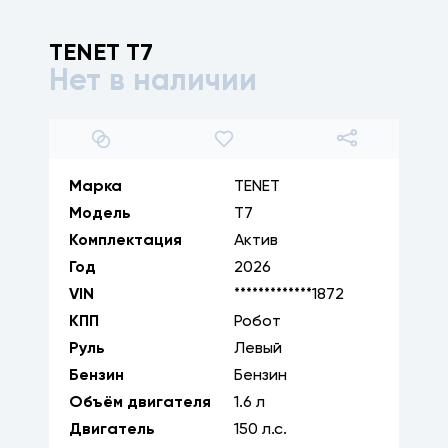
TENET
T7
Нет в наличии
1
/
12
Марка
TENET
Модель
T7
Комплектация
Актив
Год
2026
VIN
*************1872
КПП
Робот
Руль
Левый
Бензин
Бензин
Объём двигателя
1.6
л
Двигатель
150
л.с.