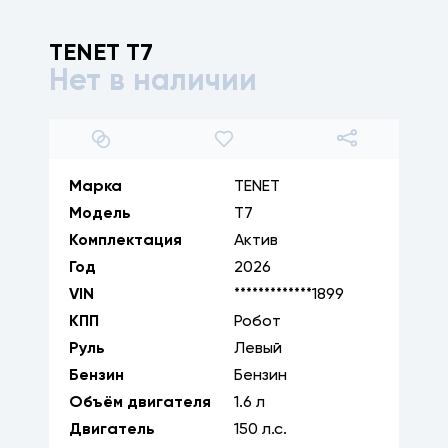
TENET
T7
Нет в наличии
1
/
7
Марка
TENET
Модель
T7
Комплектация
Актив
Год
2026
VIN
*************1899
КПП
Робот
Руль
Левый
Бензин
Бензин
Объём двигателя
1.6
л
Двигатель
150
л.с.