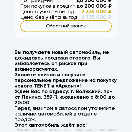
По Трейд-ин
до
200 000
₽
При покупке в кредит
до
200 000
₽
Цена с учётом выгод
2 335 000
₽
Цена без учёта выгод
2 735 000
₽
Обратный звонок
Вы получаете новый автомобиль, не
дожидаясь продажи старого. Вы
избавляетесь от рисков при
взаиморасчетах.
Звоните сейчас и получите
персональное предложение на покупку
нового
TENET
в «Арконт»!
Ждем Вас по адресу: г.
Волжский
,
пр-
кт Ленина, 359/1
, ежедневно с 8:00 до
20:00
Перед визитом в автосалон уточняйте
наличие автомобилей в отделе
продаж.
Этот автомобиль ждёт вас!
* Вся представленная на сайте информация, касающаяся