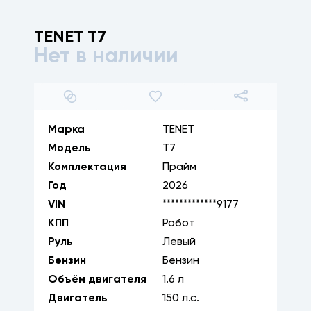
TENET
T7
Нет в наличии
1
/
14
Марка
TENET
Модель
T7
Комплектация
Прайм
Год
2026
VIN
*************9177
КПП
Робот
Руль
Левый
Бензин
Бензин
Объём двигателя
1.6
л
Двигатель
150
л.с.