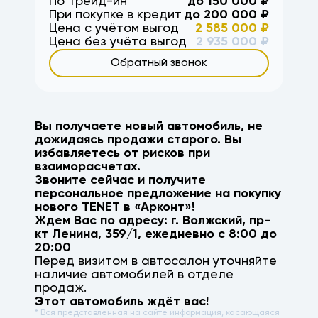
По Трейд-ин
до
150 000
₽
При покупке в кредит
до
200 000
₽
Цена с учётом выгод
2 585 000
₽
Цена без учёта выгод
2 935 000
₽
Обратный звонок
Вы получаете новый автомобиль, не
дожидаясь продажи старого. Вы
избавляетесь от рисков при
взаиморасчетах.
Звоните сейчас и получите
персональное предложение на покупку
нового
TENET
в «Арконт»!
Ждем Вас по адресу: г.
Волжский
,
пр-
кт Ленина, 359/1
, ежедневно с 8:00 до
20:00
Перед визитом в автосалон уточняйте
наличие автомобилей в отделе
продаж.
Этот автомобиль ждёт вас!
* Вся представленная на сайте информация, касающаяся