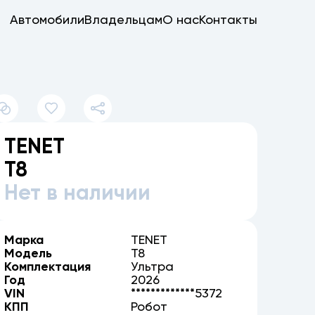
Автомобили
Владельцам
О нас
Контакты
TENET
T8
Нет в наличии
Марка
TENET
Модель
T8
Комплектация
Ультра
Год
2026
VIN
*************5372
КПП
Робот