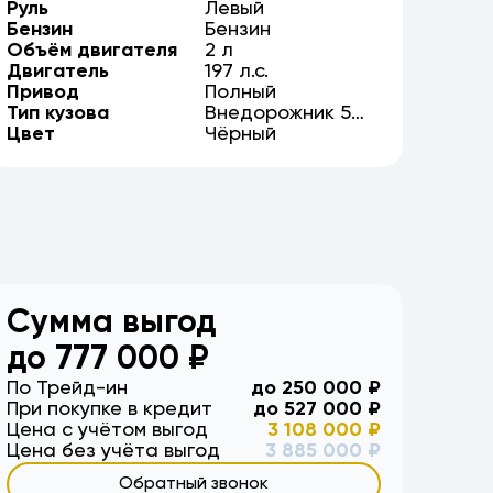
Руль
Левый
Бензин
Бензин
Объём двигателя
2
л
Двигатель
197
л.с.
Привод
Полный
Тип кузова
Внедорожник
5
Цвет
дв.
Чёрный
Сумма выгод
до
777 000
₽
По Трейд-ин
до
250 000
₽
При покупке в кредит
до
527 000
₽
Цена с учётом выгод
3 108 000
₽
Цена без учёта выгод
3 885 000
₽
Обратный звонок