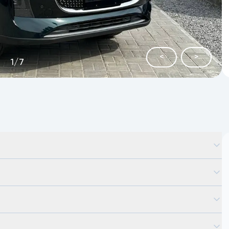
<
>
1
/
7