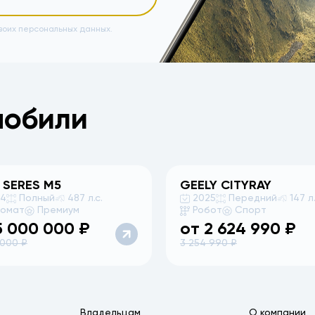
воих персональных данных.
мобили
 SERES
M5
GEELY
CITYRAY
24
Полный
487 л.с.
2025
Передний
147 л.
томат
Премиум
Робот
Спорт
5 000 000
₽
от
2 624 990
₽
 000
₽
3 254 990
₽
Владельцам
О компании