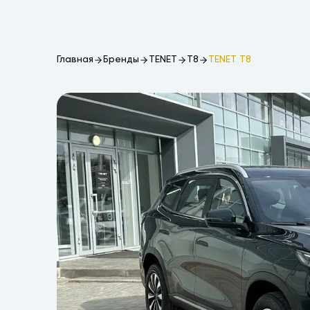
Главная
Бренды
TENET
T8
TENET T8