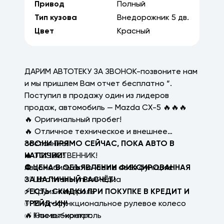
Привод
Полный
Тип кузова
Внедорожник
5
дв.
Цвет
Красный
ДАРИМ АВТОТЕКУ ЗА ЗВОНОК-позвоните нам
и мы пришлем Вам отчет бесплатно “.
Поступил в продажу один из лидеров
продаж, автомобиль — Mazda CX-5 🔥🔥🔥
🔥 Оригинальный пробег!
🔥 Отличное техническое и внешнее
состояние!
ЗВОНИ ПРЯМО СЕЙЧАС, ПОКА АВТО В
🔥 1 СОБСТВЕННИК!
НАЛИЧИИ!
Автомобиль включает в себя функции:
⛔ ЦЕНА В ОБЪЯВЛЕНИИ ФИКСИРОВАННАЯ
✅ Штатная мультимедиа
ЗА НАЛИЧНЫЙ РАСЧЁТ!
✅ Круиз-контроль
⚡ЕСТЬ СКИДКИ ПРИ ПОКУПКЕ В КРЕДИТ И
✅ Многофункциональное рулевое колесо
ТРЕЙД-ИН!
✅ Климат-контроль
🔥 Нас выбирают: