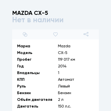
MAZDA
CX-5
Нет в наличии
1
/
13
Марка
Mazda
Модель
CX-5
Пробег
119 017 км
Год
2014
Владельцы
1
КПП
Автомат
Руль
Левый
Бензин
Бензин
Объём двигателя
2
л
Двигатель
150
л.с.