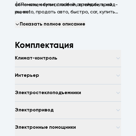
👍 Поможем купить любой автомобиль на
обменять, обмен, trаdе-in, трейдин, трейд-
рынке!
ин, аutо, продать авто, быстро, саr, купить
машину, зеленая автотека, арконтселект,
Показать полное описание
пробегсервис, селект, арконт, Волгоград,
Волжский, Краснодар
Комплектация
Климат-контроль
Интерьер
Электростеклоподъемники
Электропривод
Электронные помощники